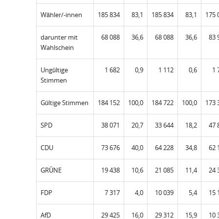
Wähler/-innen
185 834
83,1
185 834
83,1
175 
darunter mit
68 088
36,6
68 088
36,6
83 
Wahlschein
Ungültige
1 682
0,9
1 112
0,6
1 
Stimmen
Gültige Stimmen
184 152
100,0
184 722
100,0
173 
SPD
38 071
20,7
33 644
18,2
47 
CDU
73 676
40,0
64 228
34,8
62 
GRÜNE
19 438
10,6
21 085
11,4
24 
FDP
7 317
4,0
10 039
5,4
15 
AfD
29 425
16,0
29 312
15,9
10 