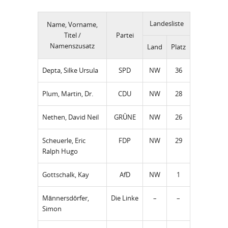
Landesliste
Name, Vorname,
Titel /
Partei
Namenszusatz
Land
Platz
Depta, Silke Ursula
SPD
NW
36
Plum, Martin, Dr.
CDU
NW
28
Nethen, David Neil
GRÜNE
NW
26
Scheuerle, Eric
FDP
NW
29
Ralph Hugo
Gottschalk, Kay
AfD
NW
1
Männersdörfer,
Die Linke
–
–
Simon