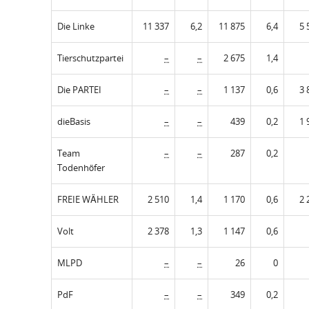
Die Linke
11 337
6,2
11 875
6,4
5 
Tierschutzpartei
–
–
2 675
1,4
Die PARTEI
–
–
1 137
0,6
3 
dieBasis
–
–
439
0,2
1 
Team
–
–
287
0,2
Todenhöfer
FREIE WÄHLER
2 510
1,4
1 170
0,6
2 
Volt
2 378
1,3
1 147
0,6
MLPD
–
–
26
0
PdF
–
–
349
0,2