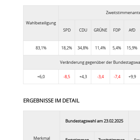
Zweitstimmenante
Wahlbeteiligung
SPD
CDU
GRÜNE
FDP
AfD
83,1%
18,2%
34,8%
11,4%
5,4%
15,9%
Veränderung gegenüber der Bundestagswa
+6,0
-8,5
+4,3
-3,4
-7,4
+9,9
ERGEBNISSE IM DETAIL
Bundestagswahl am 23.02.2025
Merkmal