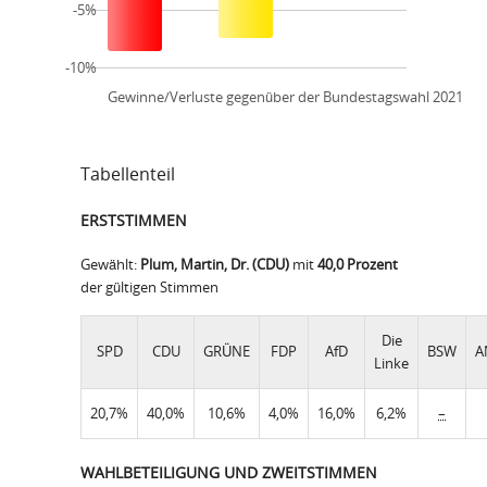
-5%
-10%
Gewinne/Verluste gegenüber der Bundestagswahl 2021
Tabellenteil
ERSTSTIMMEN
Gewählt:
Plum, Martin, Dr. (CDU)
mit
40,0 Prozent
der gültigen Stimmen
Die
SPD
CDU
GRÜNE
FDP
AfD
BSW
A
Linke
20,7%
40,0%
10,6%
4,0%
16,0%
6,2%
–
WAHLBETEILIGUNG UND ZWEITSTIMMEN