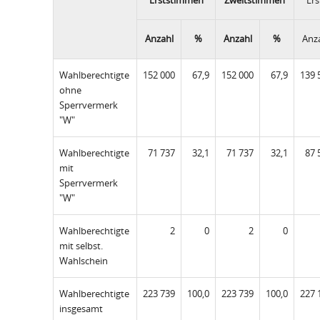
Erststimmen
Zweitstimmen
Er
Anzahl
%
Anzahl
%
Anz
Wahlberechtigte
152 000
67,9
152 000
67,9
139 
ohne
Sperrvermerk
"W"
Wahlberechtigte
71 737
32,1
71 737
32,1
87 
mit
Sperrvermerk
"W"
Wahlberechtigte
2
0
2
0
mit selbst.
Wahlschein
Wahlberechtigte
223 739
100,0
223 739
100,0
227 
insgesamt