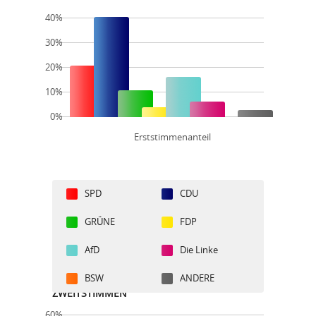
40%
30%
20%
10%
0%
Erststimmenanteil
SPD
CDU
GRÜNE
FDP
AfD
Die Linke
BSW
ANDERE
ZWEITSTIMMEN
60%