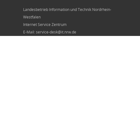
Landesbetrieb Information und Technik Nordrhein-
Westfalen
Internet Service Zentrum
E-Mail: service-desk@it.nrw.de