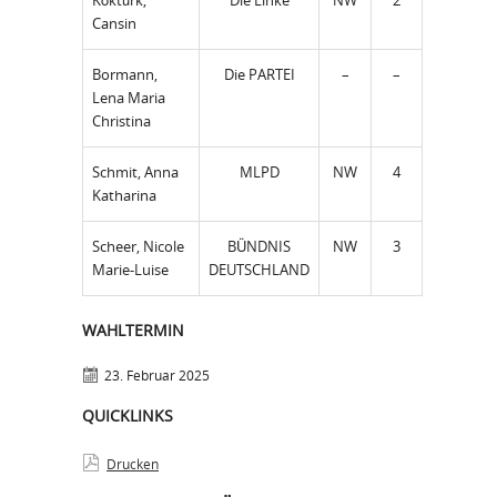
Köktürk,
Die Linke
NW
2
Cansin
Bormann,
Die PARTEI
–
–
Lena Maria
Christina
Schmit, Anna
MLPD
NW
4
Katharina
Scheer, Nicole
BÜNDNIS
NW
3
Marie-Luise
DEUTSCHLAND
WAHLTERMIN
23. Februar 2025
QUICKLINKS
Drucken