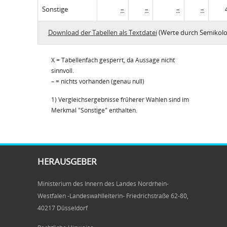
Sonstige
–
–
–
–
Download der Tabellen als Textdatei
(Werte durch Semikolo
X = Tabellenfach gesperrt, da Aussage nicht
sinnvoll.
– = nichts vorhanden (genau null)
1) Vergleichsergebnisse früherer Wahlen sind im
Merkmal "Sonstige" enthalten.
HERAUSGEBER
Ministerium des Innern des Landes Nordrhein-
Westfalen -Landeswahlleiterin- Friedrichstraße 62-80,
40217 Düsseldorf