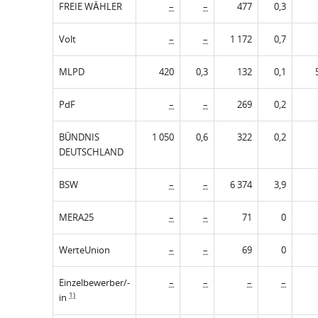
FREIE WÄHLER
–
–
477
0,3
Volt
–
–
1 172
0,7
MLPD
420
0,3
132
0,1
PdF
–
–
269
0,2
BÜNDNIS
1 050
0,6
322
0,2
DEUTSCHLAND
BSW
–
–
6 374
3,9
MERA25
–
–
71
0
WerteUnion
–
–
69
0
Einzelbewerber/-
–
–
–
–
1)
in