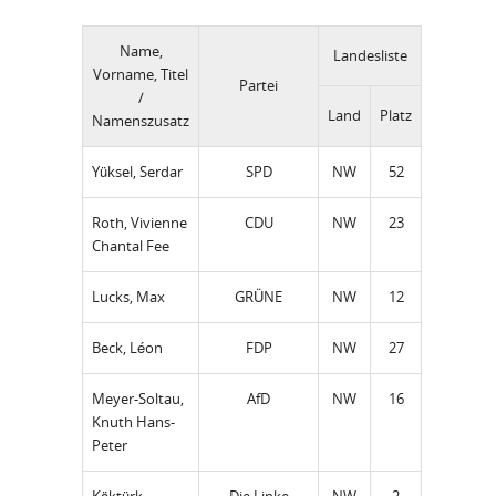
Name,
Landesliste
Vorname, Titel
Partei
/
Land
Platz
Namenszusatz
Yüksel, Serdar
SPD
NW
52
Roth, Vivienne
CDU
NW
23
Chantal Fee
Lucks, Max
GRÜNE
NW
12
Beck, Léon
FDP
NW
27
Meyer-Soltau,
AfD
NW
16
Knuth Hans-
Peter