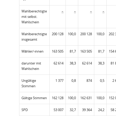
Wahlberechtigte
–
–
–
–
mit selbst.
Wahlschein
Wahlberechtigte
200 128
100,0
200 128
100,0
202 
insgesamt
Wähler/-innen
163 505
81,7
163 505
81,7
154 
darunter mit
62 614
38,3
62 614
38,3
81 
Wahlschein
Ungültige
1 377
0,8
874
0,5
2 
Stimmen
Gültige Stimmen
162 128
100,0
162 631
100,0
152 
SPD
53 007
32,7
39 364
24,2
58 