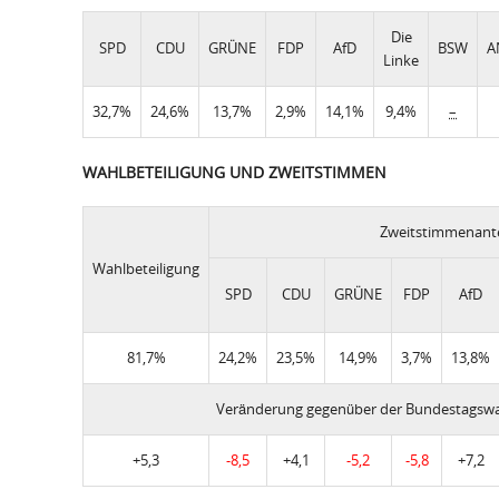
Die
SPD
CDU
GRÜNE
FDP
AfD
BSW
A
Linke
32,7%
24,6%
13,7%
2,9%
14,1%
9,4%
–
WAHLBETEILIGUNG UND ZWEITSTIMMEN
Zweitstimmenante
Wahlbeteiligung
SPD
CDU
GRÜNE
FDP
AfD
81,7%
24,2%
23,5%
14,9%
3,7%
13,8%
Veränderung gegenüber der Bundestagswa
+5,3
-8,5
+4,1
-5,2
-5,8
+7,2