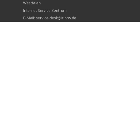
Westfalen
Internet Service Zentrum
E-Mail: service-desk@it.nrw.de