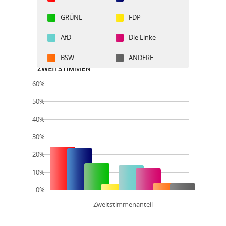
GRÜNE
FDP
AfD
Die Linke
BSW
ANDERE
ZWEITSTIMMEN
60%
50%
40%
30%
20%
10%
0%
Zweitstimmenanteil