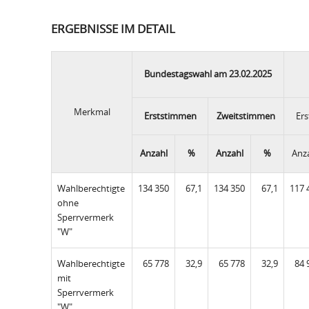
ERGEBNISSE IM DETAIL
Bundestagswahl am 23.02.2025
Merkmal
Erststimmen
Zweitstimmen
Er
Anzahl
%
Anzahl
%
Anz
Wahlberechtigte
134 350
67,1
134 350
67,1
117 
ohne
Sperrvermerk
"W"
Wahlberechtigte
65 778
32,9
65 778
32,9
84 
mit
Sperrvermerk
"W"