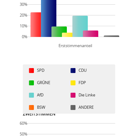
30%
20%
10%
0%
Erststimmenanteil
SPD
CDU
GRÜNE
FDP
AfD
Die Linke
BSW
ANDERE
ZWEITSTIMMEN
60%
50%