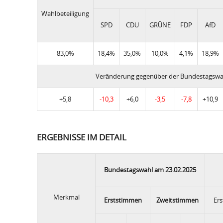
Wahlbeteiligung
SPD
CDU
GRÜNE
FDP
AfD
83,0%
18,4%
35,0%
10,0%
4,1%
18,9%
Veränderung gegenüber der Bundestagswa
+5,8
-10,3
+6,0
-3,5
-7,8
+10,9
ERGEBNISSE IM DETAIL
Bundestagswahl am 23.02.2025
Merkmal
Erststimmen
Zweitstimmen
Er