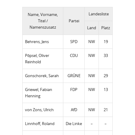
Landesliste
Name, Vorname,
Titel /
Partei
Namenszusatz
Land
Platz
Behrens, Jens
SPD
NW
19
Pöpsel, Oliver
CDU
NW
33
Reinhold
Gonschorek, Sarah
GRÜNE
NW
29
Griewel, Fabian
FDP
NW
13
Henning
von Zons, Ulrich
AfD
NW
21
Linnhoff, Roland
Die Linke
–
–