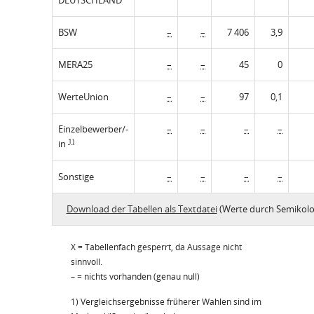
DEUTSCHLAND
BSW
–
–
7 406
3,9
MERA25
–
–
45
0
WerteUnion
–
–
97
0,1
Einzelbewerber/-
–
–
–
–
1)
in
Sonstige
–
–
–
–
Download der Tabellen als Textdatei
(Werte durch Semikolo
X = Tabellenfach gesperrt, da Aussage nicht
sinnvoll.
– = nichts vorhanden (genau null)
1) Vergleichsergebnisse früherer Wahlen sind im