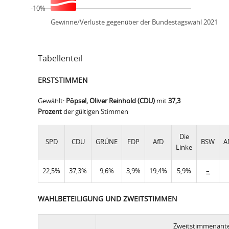
-10%
Gewinne/Verluste gegenüber der Bundestagswahl 2021
Tabellenteil
ERSTSTIMMEN
Gewählt:
Pöpsel, Oliver Reinhold (CDU)
mit
37,3
Prozent
der gültigen Stimmen
Die
SPD
CDU
GRÜNE
FDP
AfD
BSW
A
Linke
22,5%
37,3%
9,6%
3,9%
19,4%
5,9%
–
WAHLBETEILIGUNG UND ZWEITSTIMMEN
Zweitstimmenante