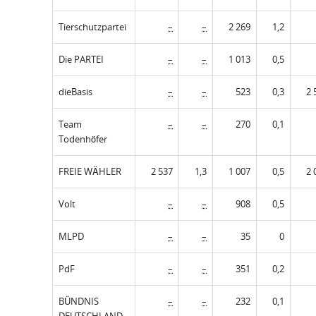
Tierschutzpartei
–
–
2 269
1,2
Die PARTEI
–
–
1 013
0,5
dieBasis
–
–
523
0,3
2 
Team
–
–
270
0,1
Todenhöfer
FREIE WÄHLER
2 537
1,3
1 007
0,5
2 
Volt
–
–
908
0,5
MLPD
–
–
35
0
PdF
–
–
351
0,2
BÜNDNIS
–
–
232
0,1