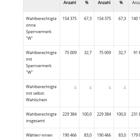
Anzahl
%
Anzahl
%
Anz
Wahlberechtigte
154 375
67,3
154 375
67,3
140 
ohne
Sperrvermerk
"W"
Wahlberechtigte
75 009
32,7
75 009
32,7
91 
mit
Sperrvermerk
"W"
Wahlberechtigte
–
–
–
–
mit selbst.
Wahlschein
Wahlberechtigte
229 384
100,0
229 384
100,0
231 
insgesamt
Wähler/-innen
190 466
83,0
190 466
83,0
179 