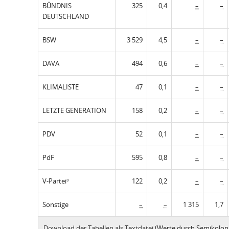
BÜNDNIS
325
0,4
–
–
DEUTSCHLAND
BSW
3 529
4,5
–
–
DAVA
494
0,6
–
–
KLIMALISTE
47
0,1
–
–
LETZTE GENERATION
158
0,2
–
–
PDV
52
0,1
–
–
PdF
595
0,8
–
–
V-Partei³
122
0,2
–
–
Sonstige
–
–
1 315
1,7
Download der Tabellen als Textdatei
(Werte durch Semikolon 