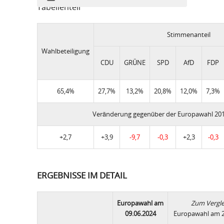
Tabellenteil
Stimmenanteil
Wahlbeteiligung
CDU
GRÜNE
SPD
AfD
FDP
65,4%
27,7%
13,2%
20,8%
12,0%
7,3%
Veränderung gegenüber der Europawahl 20
+2,7
+3,9
-9,7
-0,3
+2,3
-0,3
ERGEBNISSE IM DETAIL
Europawahl am
Zum Vergle
09.06.2024
Europawahl am 2