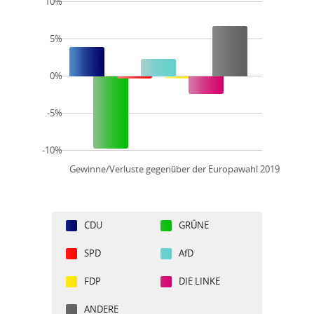
10%
5%
0%
-5%
-10%
Gewinne/Verluste gegenüber der Europawahl 2019
CDU
GRÜNE
SPD
AfD
FDP
DIE LINKE
ANDERE