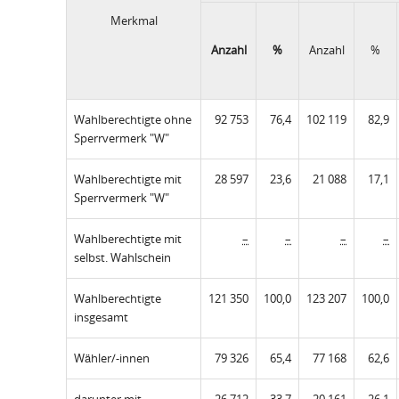
Merkmal
Anzahl
%
Anzahl
%
Wahlberechtigte ohne
92 753
76,4
102 119
82,9
Sperrvermerk "W"
Wahlberechtigte mit
28 597
23,6
21 088
17,1
Sperrvermerk "W"
Wahlberechtigte mit
–
–
–
–
selbst. Wahlschein
Wahlberechtigte
121 350
100,0
123 207
100,0
insgesamt
Wähler/-innen
79 326
65,4
77 168
62,6