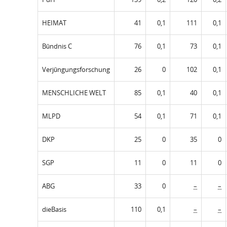
HEIMAT
41
0,1
111
0,1
Bündnis C
76
0,1
73
0,1
Verjüngungsforschung
26
0
102
0,1
MENSCHLICHE WELT
85
0,1
40
0,1
MLPD
54
0,1
71
0,1
DKP
25
0
35
0
SGP
11
0
11
0
ABG
33
0
–
–
dieBasis
110
0,1
–
–