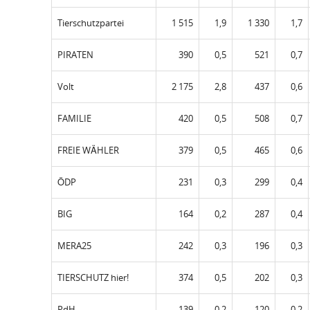
Tierschutzpartei
1 515
1,9
1 330
1,7
PIRATEN
390
0,5
521
0,7
Volt
2 175
2,8
437
0,6
FAMILIE
420
0,5
508
0,7
FREIE WÄHLER
379
0,5
465
0,6
ÖDP
231
0,3
299
0,4
BIG
164
0,2
287
0,4
MERA25
242
0,3
196
0,3
TIERSCHUTZ hier!
374
0,5
202
0,3
PdH
139
0,2
120
0,2