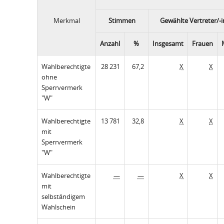
Merkmal
Stimmen
Gewählte Vertreter/-
Anzahl
%
Insgesamt
Frauen
Wahlberechtigte
28 231
67,2
X
X
ohne
Sperrvermerk
"W"
Wahlberechtigte
13 781
32,8
X
X
mit
Sperrvermerk
"W"
Wahlberechtigte
—
—
X
X
mit
selbständigem
Wahlschein