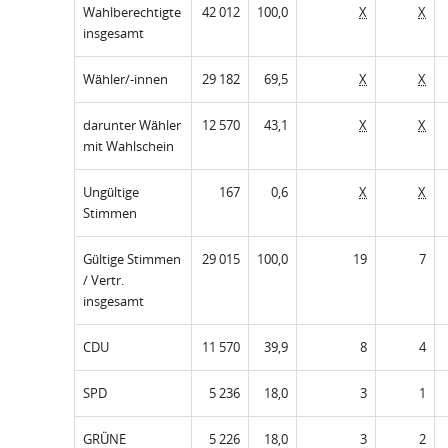
Wahlberechtigte
42 012
100,0
X
X
insgesamt
Wähler/-innen
29 182
69,5
X
X
darunter Wähler
12 570
43,1
X
X
mit Wahlschein
Ungültige
167
0,6
X
X
Stimmen
Gültige Stimmen
29 015
100,0
19
7
/ Vertr.
insgesamt
CDU
11 570
39,9
8
4
SPD
5 236
18,0
3
1
GRÜNE
5 226
18,0
3
2