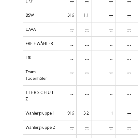
DKP
—
—
—
—
BSW
316
1,1
—
—
DAVA
—
—
—
—
FREIE WÄHLER
—
—
—
—
LfK
—
—
—
—
Team
—
—
—
—
Todenhöfer
T I E R S C H U T
—
—
—
—
Z
Wählergruppe 1
916
3,2
1
—
Wählergruppe 2
—
—
—
—