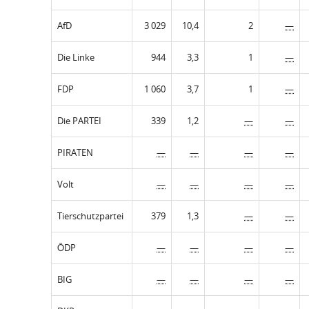
AfD
3 029
10,4
2
—
Die Linke
944
3,3
1
—
FDP
1 060
3,7
1
—
Die PARTEI
339
1,2
—
—
PIRATEN
—
—
—
—
Volt
—
—
—
—
Tierschutzpartei
379
1,3
—
—
ÖDP
—
—
—
—
BIG
—
—
—
—