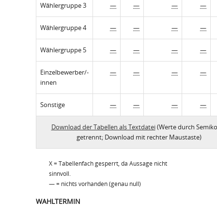
Wählergruppe 3
—
—
—
—
Wählergruppe 4
—
—
—
—
Wählergruppe 5
—
—
—
—
Einzelbewerber/-
—
—
—
—
innen
Sonstige
—
—
—
—
Download der Tabellen als Textdatei
(Werte durch Semiko
getrennt; Download mit rechter Maustaste)
X = Tabellenfach gesperrt, da Aussage nicht
sinnvoll.
— = nichts vorhanden (genau null)
WAHLTERMIN