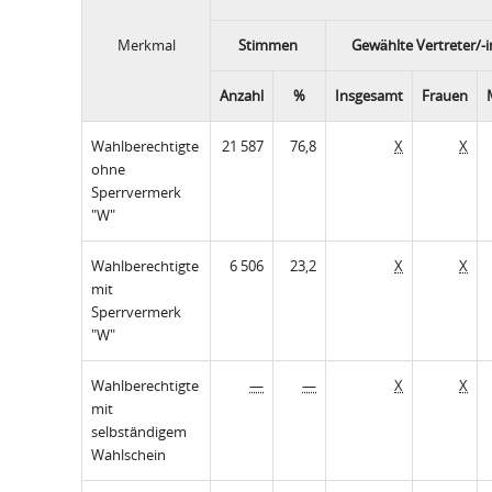
Merkmal
Stimmen
Gewählte Vertreter/-
Anzahl
%
Insgesamt
Frauen
Wahlberechtigte
21 587
76,8
X
X
ohne
Sperrvermerk
"W"
Wahlberechtigte
6 506
23,2
X
X
mit
Sperrvermerk
"W"
Wahlberechtigte
—
—
X
X
mit
selbständigem
Wahlschein