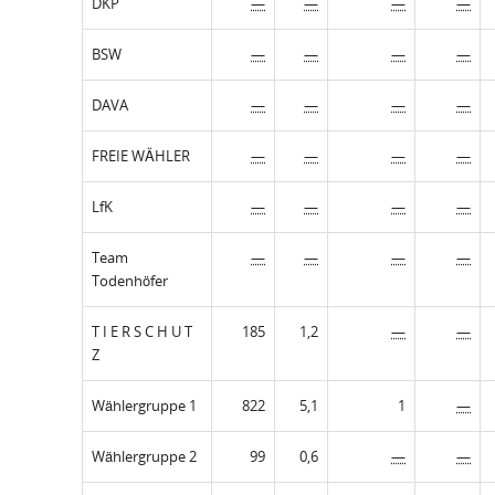
DKP
—
—
—
—
BSW
—
—
—
—
DAVA
—
—
—
—
FREIE WÄHLER
—
—
—
—
LfK
—
—
—
—
Team
—
—
—
—
Todenhöfer
T I E R S C H U T
185
1,2
—
—
Z
Wählergruppe 1
822
5,1
1
—
Wählergruppe 2
99
0,6
—
—