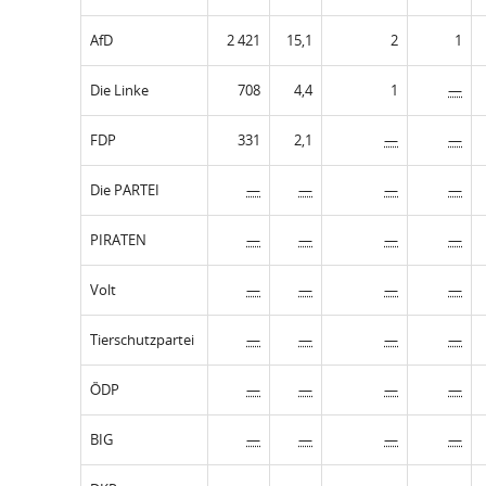
AfD
2 421
15,1
2
1
Die Linke
708
4,4
1
—
FDP
331
2,1
—
—
Die PARTEI
—
—
—
—
PIRATEN
—
—
—
—
Volt
—
—
—
—
Tierschutzpartei
—
—
—
—
ÖDP
—
—
—
—
BIG
—
—
—
—