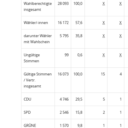
Wahlberechtigte
28 093
100,0
X
X
insgesamt
Wähler/-innen
16 172
57,6
X
X
darunter Wähler
5 795
35,8
X
X
mit Wahlschein
Ungültige
99
0,6
X
X
Stimmen
Gültige Stimmen
16 073
100,0
15
4
/ Vertr.
insgesamt
CDU
4 746
29,5
5
1
SPD
2 546
15,8
2
1
GRÜNE
1 570
9,8
1
1