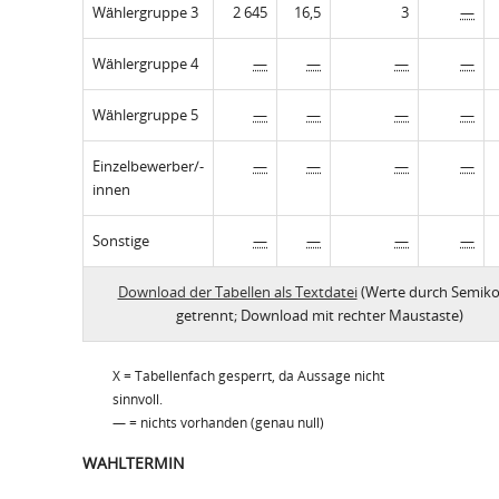
Wählergruppe 3
2 645
16,5
3
—
Wählergruppe 4
—
—
—
—
Wählergruppe 5
—
—
—
—
Einzelbewerber/-
—
—
—
—
innen
Sonstige
—
—
—
—
Download der Tabellen als Textdatei
(Werte durch Semiko
getrennt; Download mit rechter Maustaste)
X = Tabellenfach gesperrt, da Aussage nicht
sinnvoll.
— = nichts vorhanden (genau null)
WAHLTERMIN