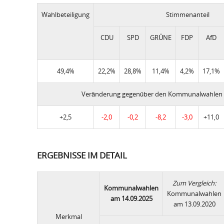
Wahlbeteiligung
Stimmenanteil
CDU
SPD
GRÜNE
FDP
AfD
49,4%
22,2%
28,8%
11,4%
4,2%
17,1%
Veränderung gegenüber den Kommunalwahlen 
+2,5
-2,0
-0,2
-8,2
-3,0
+11,0
ERGEBNISSE IM DETAIL
Zum Vergleich:
Kommunalwahlen
Kommunalwahlen
am 14.09.2025
am 13.09.2020
Merkmal