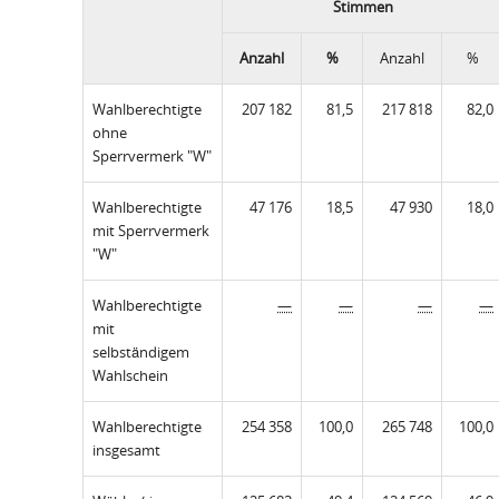
Stimmen
Anzahl
%
Anzahl
%
Wahlberechtigte
207 182
81,5
217 818
82,0
ohne
Sperrvermerk "W"
Wahlberechtigte
47 176
18,5
47 930
18,0
mit Sperrvermerk
"W"
Wahlberechtigte
—
—
—
—
mit
selbständigem
Wahlschein
Wahlberechtigte
254 358
100,0
265 748
100,0
insgesamt