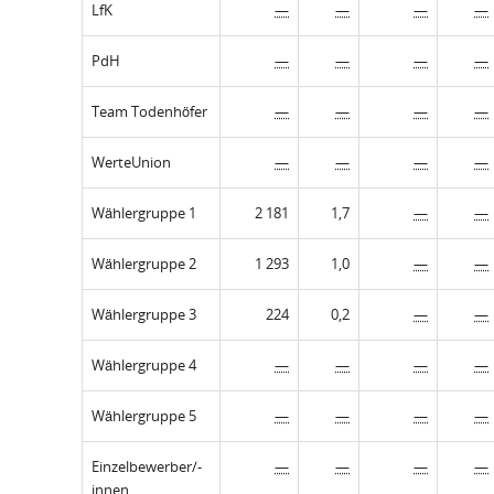
LfK
—
—
—
—
PdH
—
—
—
—
Team Todenhöfer
—
—
—
—
WerteUnion
—
—
—
—
Wählergruppe 1
2 181
1,7
—
—
Wählergruppe 2
1 293
1,0
—
—
Wählergruppe 3
224
0,2
—
—
Wählergruppe 4
—
—
—
—
Wählergruppe 5
—
—
—
—
Einzelbewerber/-
—
—
—
—
innen