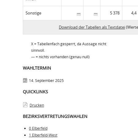
Sonstige
—
—
5 378
4,4
Download der Tabellen als Textdatei
(Werte
X = Tabellenfach gesperrt, da Aussage nicht
sinnvoll.
— = nichts vorhanden (genau null)
WAHLTERMIN
14. September 2025
QUICKLINKS
Drucken
BEZIRKSVERTRETUNGSWAHLEN
0 Elberfeld
1 Elberfeld-West