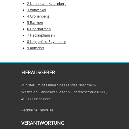
2 Uellendahl-Katernberg
3 Vohwinkel
4 Cronenberg
5 Barmen
6 Oberbarmen
7 Heckinghausen
8 Langerfeld-Beyenburg
9 Ronsdorf
HERAUSGEBER
Ministerium des Innern des Landes Nordrhein-
Westfalen -Landeswahlleiterin- Friedrichstraße 62-80,
40217 Düsseldorf
Rechtliche Hinweise
VERANTWORTUNG