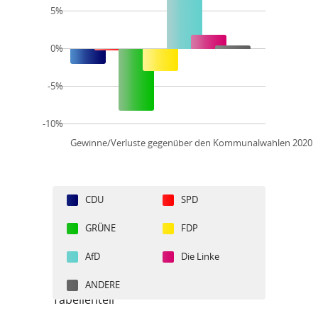
5%
0%
-5%
-10%
Gewinne/Verluste gegenüber den Kommunalwahlen 2020
CDU
SPD
GRÜNE
FDP
AfD
Die Linke
ANDERE
Tabellenteil