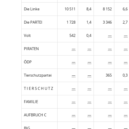
Die Linke
10 511
8,4
8 152
6,6
Die PARTEI
1 728
1,4
3 346
2,7
Volt
542
0,4
—
—
PIRATEN
—
—
—
—
ÖDP
—
—
—
—
Tierschutzpartei
—
—
365
0,3
T I E R S C H U T Z
—
—
—
—
FAMILIE
—
—
—
—
AUFBRUCH C
—
—
—
—
BIG
—
—
—
—