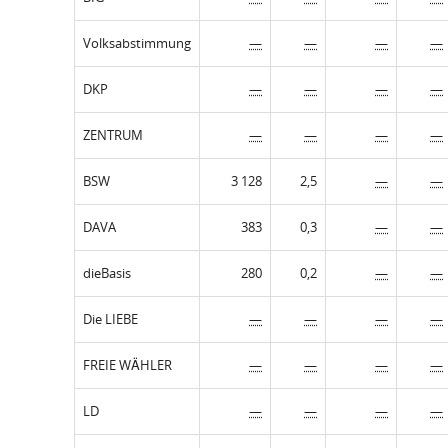
Volksabstimmung
—
—
—
—
DKP
—
—
—
—
ZENTRUM
—
—
—
—
BSW
3 128
2,5
—
—
DAVA
383
0,3
—
—
dieBasis
280
0,2
—
—
Die LIEBE
—
—
—
—
FREIE WÄHLER
—
—
—
—
LD
—
—
—
—