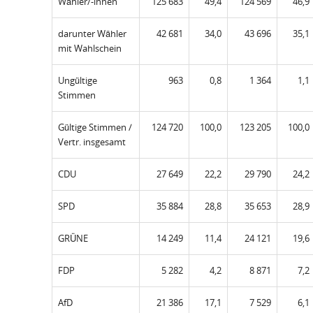
Wähler/-innen
125 683
49,4
124 569
46,9
darunter Wähler
42 681
34,0
43 696
35,1
mit Wahlschein
Ungültige
963
0,8
1 364
1,1
Stimmen
Gültige Stimmen /
124 720
100,0
123 205
100,0
Vertr. insgesamt
CDU
27 649
22,2
29 790
24,2
SPD
35 884
28,8
35 653
28,9
GRÜNE
14 249
11,4
24 121
19,6
FDP
5 282
4,2
8 871
7,2
AfD
21 386
17,1
7 529
6,1