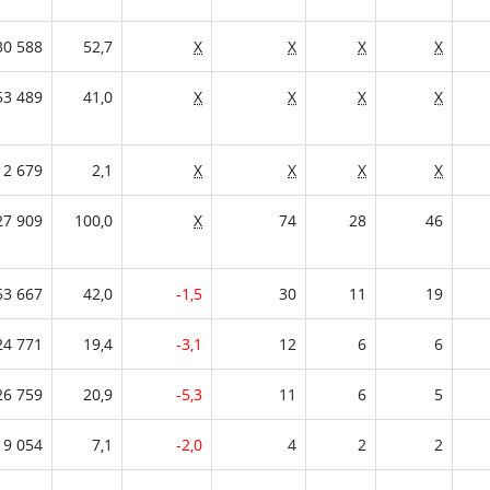
30 588
52,7
X
X
X
X
53 489
41,0
X
X
X
X
2 679
2,1
X
X
X
X
27 909
100,0
X
74
28
46
53 667
42,0
-1,5
30
11
19
24 771
19,4
-3,1
12
6
6
26 759
20,9
-5,3
11
6
5
9 054
7,1
-2,0
4
2
2