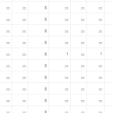
—
—
X
—
—
—
—
—
X
—
—
—
—
—
X
—
—
—
—
—
X
—
—
—
—
—
X
1
—
1
—
—
X
—
—
—
—
—
X
—
—
—
—
—
X
—
—
—
—
—
X
—
—
—
—
—
X
—
—
—