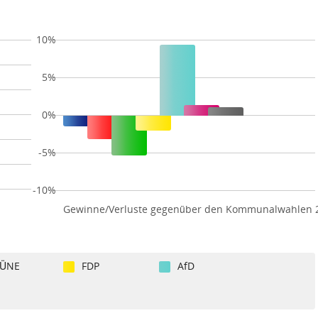
10%
5%
0%
-5%
-10%
Gewinne/Verluste gegenüber den Kommunalwahlen 
ÜNE
FDP
AfD