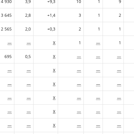
4 930
3,9
+9,3
10
1
9
3 645
2,8
+1,4
3
1
2
2 565
2,0
+0,3
2
1
1
—
—
X
1
—
1
695
0,5
X
—
—
—
—
—
X
—
—
—
—
—
X
—
—
—
—
—
X
—
—
—
—
—
X
—
—
—
—
—
X
—
—
—