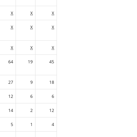
X
X
X
X
X
X
X
X
X
64
19
45
27
9
18
12
6
6
14
2
12
5
1
4