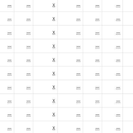
—
—
X
—
—
—
—
—
X
—
—
—
—
—
X
—
—
—
—
—
X
—
—
—
—
—
X
—
—
—
—
—
X
—
—
—
—
—
X
—
—
—
—
—
X
—
—
—
—
—
X
—
—
—
—
—
X
—
—
—