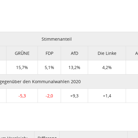
Stimmenanteil
GRÜNE
FDP
AfD
Die Linke
A
15,7%
5,1%
13,2%
4,2%
 gegenüber den Kommunalwahlen 2020
-5,3
-2,0
+9,3
+1,4