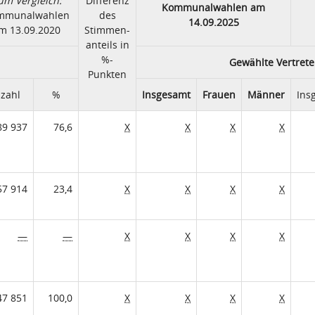
um Vergleich:
Differenz
Kommunalwahlen am
mmunalwahlen
des
14.09.2025
m 13.09.2020
Stimmen-
anteils in
%-
Gewählte Vertrete
Punkten
zahl
%
Insgesamt
Frauen
Männer
Ins
89 937
76,6
X
X
X
X
57 914
23,4
X
X
X
X
—
—
X
X
X
X
47 851
100,0
X
X
X
X