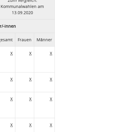
Zum Vergleich:
Kommunalwahlen am
13.09.2020
r/-innen
gesamt
Frauen
Männer
X
X
X
X
X
X
X
X
X
X
X
X