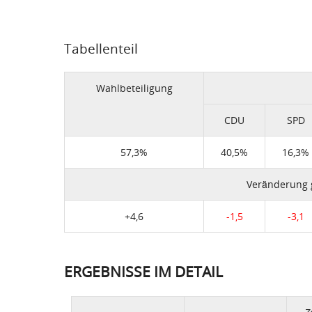
Tabellenteil
Wahlbeteiligung
CDU
SPD
57,3%
40,5%
16,3%
Veränderung
+4,6
-1,5
-3,1
ERGEBNISSE IM DETAIL