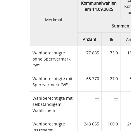
Z
Kommunalwahlen
Ko
am 14.09.2025
a
Merkmal
Stimmen
Anzahl
%
An
Wahlberechtigte
177 885
73,0
1
ohne Sperrvermerk
"W"
Wahlberechtigte mit
65 770
27,0
Sperrvermerk "W"
Wahlberechtigte mit
—
—
selbständigem
Wahlschein
Wahlberechtigte
243 655
100,0
2
insgesamt