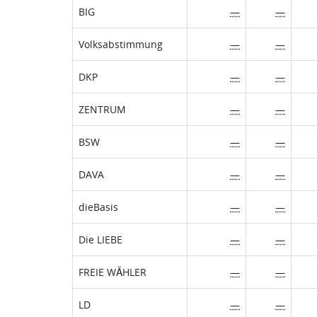
BIG
—
—
Volksabstimmung
—
—
DKP
—
—
ZENTRUM
—
—
BSW
—
—
DAVA
—
—
dieBasis
—
—
Die LIEBE
—
—
FREIE WÄHLER
—
—
LD
—
—