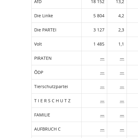
AfD
18 152
13,2
Die Linke
5 804
4,2
Die PARTEI
3 127
2,3
Volt
1 485
1,1
PIRATEN
—
—
ÖDP
—
—
Tierschutzpartei
—
—
T I E R S C H U T Z
—
—
FAMILIE
—
—
AUFBRUCH C
—
—