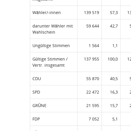
Wähler/-innen
139 519
57,3
1
darunter Wähler mit
59 644
42,7
Wahlschein
Ungültige Stimmen
1 564
1,1
Gültige Stimmen /
137 955
100,0
1
Vertr. insgesamt
CDU
55 870
40,5
SPD
22 472
16,3
GRÜNE
21 595
15,7
FDP
7 052
5,1