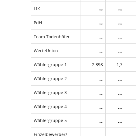
LfK
—
—
PdH
—
—
Team Todenhöfer
—
—
WerteUnion
—
—
Wählergruppe 1
2 398
1,7
Wählergruppe 2
—
—
Wählergruppe 3
—
—
Wählergruppe 4
—
—
Wählergruppe 5
—
—
Einzelbewerber/-
—
—