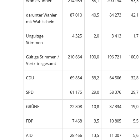
Wähler/-innen
214 989
58,1
200 134
53,3
darunter Wähler
87 010
40,5
84 273
42,1
mit Wahlschein
Ungültige
4 325
2,0
3 413
1,7
Stimmen
Gültige Stimmen /
210 664
100,0
196 721
100,0
Vertr. insgesamt
CDU
69 854
33,2
64 506
32,8
SPD
61 175
29,0
58 376
29,7
GRÜNE
22 808
10,8
37 334
19,0
FDP
7 468
3,5
10 805
5,5
AfD
28 466
13,5
11 007
5,6