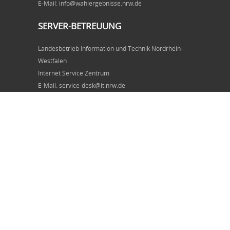
E-Mail: info@wahlergebnisse.nrw.de
SERVER-BETREUUNG
Landesbetrieb Information und Technik Nordrhein-
Westfalen
Internet Service Zentrum
E-Mail: service-desk@it.nrw.de