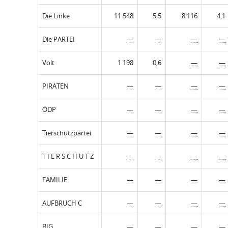
Die Linke
11 548
5,5
8 116
4,1
Die PARTEI
—
—
—
—
Volt
1 198
0,6
—
—
PIRATEN
—
—
—
—
ÖDP
—
—
—
—
Tierschutzpartei
—
—
—
—
T I E R S C H U T Z
—
—
—
—
FAMILIE
—
—
—
—
AUFBRUCH C
—
—
—
—
BIG
—
—
—
—