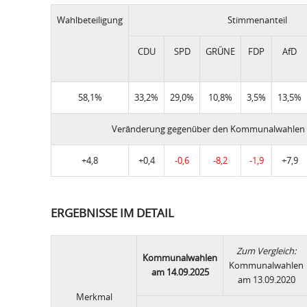
Wahlbeteiligung
Stimmenanteil
CDU
SPD
GRÜNE
FDP
AfD
58,1%
33,2%
29,0%
10,8%
3,5%
13,5%
Veränderung gegenüber den Kommunalwahlen 
+4,8
+0,4
-0,6
-8,2
-1,9
+7,9
ERGEBNISSE IM DETAIL
Zum Vergleich:
Kommunalwahlen
Kommunalwahlen
am 14.09.2025
am 13.09.2020
Merkmal