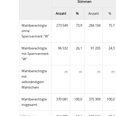
Stimmen
Anzahl
%
Anzahl
%
Wahlberechtigte
273 549
73,9
284 104
75,7
ohne
Sperrvermerk "W"
Wahlberechtigte
96 532
26,1
91 205
24,3
mit Sperrvermerk
"W"
Wahlberechtigte
—
—
—
—
mit
selbständigem
Wahlschein
Wahlberechtigte
370 081
100,0
375 309
100,0
insgesamt