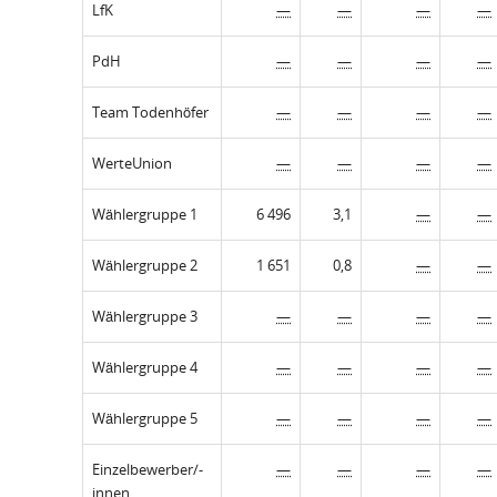
LfK
—
—
—
—
PdH
—
—
—
—
Team Todenhöfer
—
—
—
—
WerteUnion
—
—
—
—
Wählergruppe 1
6 496
3,1
—
—
Wählergruppe 2
1 651
0,8
—
—
Wählergruppe 3
—
—
—
—
Wählergruppe 4
—
—
—
—
Wählergruppe 5
—
—
—
—
Einzelbewerber/-
—
—
—
—
innen