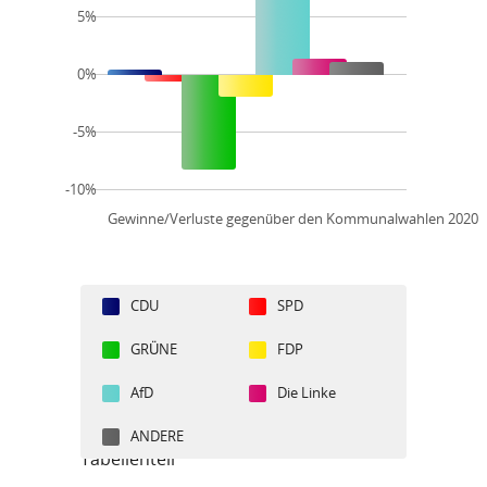
5%
0%
-5%
-10%
Gewinne/Verluste gegenüber den Kommunalwahlen 2020
CDU
SPD
GRÜNE
FDP
AfD
Die Linke
ANDERE
Tabellenteil