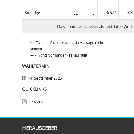
Sonstige
—
—
6 577
3,3
Download der Tabellen als Textdatei
(Werte
X = Tabellenfach gesperrt, da Aussage nicht
sinnvoll.
— = nichts vorhanden (genau null)
WAHLTERMIN
14. September 2025
QUICKLINKS
Drucken
HERAUSGEBER