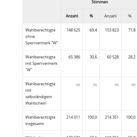
Stimmen
Anzahl
%
Anzahl
%
Wahlberechtigte
148 625
69,4
153 823
71,8
ohne
Sperrvermerk "W"
Wahlberechtigte
65 386
30,6
60 528
28,2
mit Sperrvermerk
"W"
Wahlberechtigte
—
—
—
—
mit
selbständigem
Wahlschein
Wahlberechtigte
214 011
100,0
214 351
100,0
insgesamt