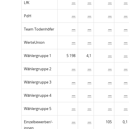
LfK
—
—
—
—
PdH
—
—
—
—
Team Todenhöfer
—
—
—
—
WerteUnion
—
—
—
—
Wählergruppe 1
5 198
4,1
—
—
Wählergruppe 2
—
—
—
—
Wählergruppe 3
—
—
—
—
Wählergruppe 4
—
—
—
—
Wählergruppe 5
—
—
—
—
Einzelbewerber/-
—
—
105
0,1
innen