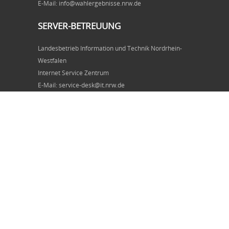
E-Mail: info@wahlergebnisse.nrw.de
SERVER-BETREUUNG
Landesbetrieb Information und Technik Nordrhein-
Westfalen
Internet Service Zentrum
E-Mail: service-desk@it.nrw.de