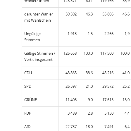
Wähler/-innen
128 571
60,1
119 766
55,9
darunter Wähler
59 592
46,3
55 806
46,6
mit Wahlschein
Ungültige
1 913
1,5
2 266
1,9
Stimmen
Gültige Stimmen /
126 658
100,0
117 500
100,0
Vertr. insgesamt
CDU
48 865
38,6
48 216
41,0
SPD
26 597
21,0
29 572
25,2
GRÜNE
11 403
9,0
17 615
15,0
FDP
3 489
2,8
5 150
4,4
AfD
22 737
18,0
7 491
6,4