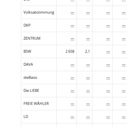
Volksabstimmung
—
—
—
—
DKP
—
—
—
—
ZENTRUM
—
—
—
—
BSW
2 658
2,1
—
—
DAVA
—
—
—
—
dieBasis
—
—
—
—
Die LIEBE
—
—
—
—
FREIE WÄHLER
—
—
—
—
LD
—
—
—
—