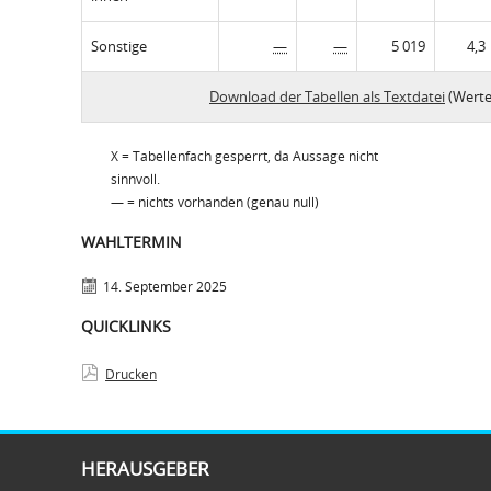
Sonstige
—
—
5 019
4,3
Download der Tabellen als Textdatei
(Werte
X = Tabellenfach gesperrt, da Aussage nicht
sinnvoll.
— = nichts vorhanden (genau null)
WAHLTERMIN
14. September 2025
QUICKLINKS
Drucken
HERAUSGEBER