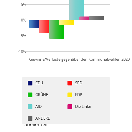
5%
0%
-5%
-10%
Gewinne/Verluste gegenüber den Kommunalwahlen 2020
CDU
SPD
GRÜNE
FDP
AfD
Die Linke
ANDERE
Tabellenteil