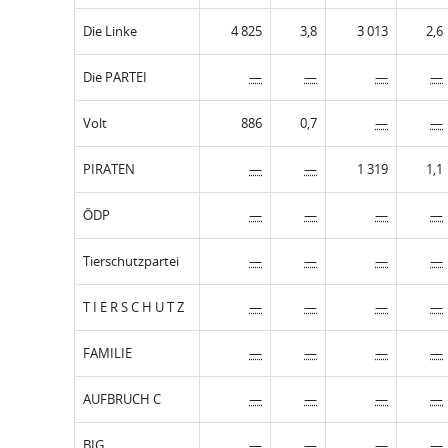
Die Linke
4 825
3,8
3 013
2,6
Die PARTEI
—
—
—
—
Volt
886
0,7
—
—
PIRATEN
—
—
1 319
1,1
ÖDP
—
—
—
—
Tierschutzpartei
—
—
—
—
T I E R S C H U T Z
—
—
—
—
FAMILIE
—
—
—
—
AUFBRUCH C
—
—
—
—
BIG
—
—
—
—