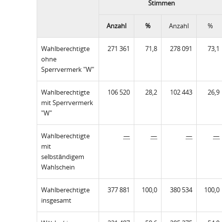
Stimmen
Anzahl
%
Anzahl
%
Wahlberechtigte
271 361
71,8
278 091
73,1
ohne
Sperrvermerk "W"
Wahlberechtigte
106 520
28,2
102 443
26,9
mit Sperrvermerk
"W"
Wahlberechtigte
—
—
—
—
mit
selbständigem
Wahlschein
Wahlberechtigte
377 881
100,0
380 534
100,0
insgesamt