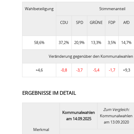
Wahlbeteiligung
Stimmenanteil
CDU
SPD
GRÜNE
FDP
AfD
58,6%
37,2%
20,9%
13,3%
3,5%
14,7%
Veränderung gegenüber den Kommunalwahlen 
+4,6
-0,8
-3,7
-5,4
-1,7
+9,3
ERGEBNISSE IM DETAIL
Zum Vergleich:
Kommunalwahlen
Kommunalwahlen
am 14.09.2025
am 13.09.2020
Merkmal