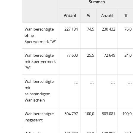
Stimmen
Anzahl
%
Anzahl
%
Wahlberechtigte
227 194
74,5
230 432
76,0
ohne
Sperrvermerk "W"
Wahlberechtigte
77 603
25,5
72 649
24,0
mit Sperrvermerk
"W"
Wahlberechtigte
—
—
—
—
mit
selbständigem
Wahlschein
Wahlberechtigte
304 797
100,0
303 081
100,0
insgesamt