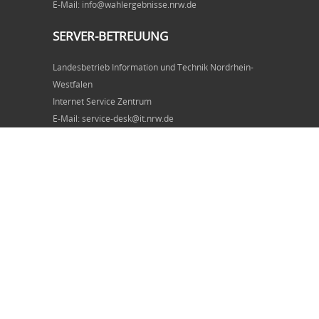
E-Mail: info@wahlergebnisse.nrw.de
SERVER-BETREUUNG
Landesbetrieb Information und Technik Nordrhein-
Westfalen
Internet Service Zentrum
E-Mail: service-desk@it.nrw.de