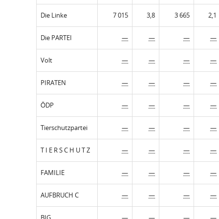
Die Linke
7 015
3,8
3 665
2,1
Die PARTEI
—
—
—
—
Volt
—
—
—
—
PIRATEN
—
—
—
—
ÖDP
—
—
—
—
Tierschutzpartei
—
—
—
—
T I E R S C H U T Z
—
—
—
—
FAMILIE
—
—
—
—
AUFBRUCH C
—
—
—
—
BIG
—
—
—
—