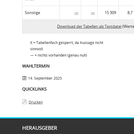
Sonstige
—
—
15 309
8,7
Download der Tabellen als Textdatei
(Werte
X = Tabellenfach gesperrt, da Aussage nicht
sinnvoll.
— = nichts vorhanden (genau null)
WAHLTERMIN
14. September 2025
QUICKLINKS
Drucken
HERAUSGEBER