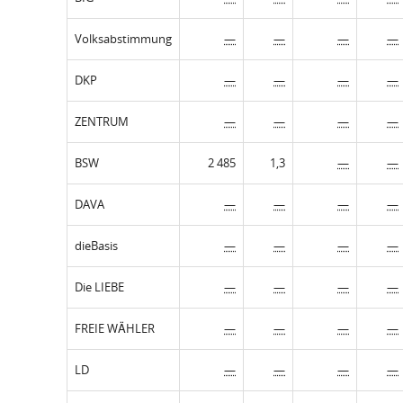
Volksabstimmung
—
—
—
—
DKP
—
—
—
—
ZENTRUM
—
—
—
—
BSW
2 485
1,3
—
—
DAVA
—
—
—
—
dieBasis
—
—
—
—
Die LIEBE
—
—
—
—
FREIE WÄHLER
—
—
—
—
LD
—
—
—
—