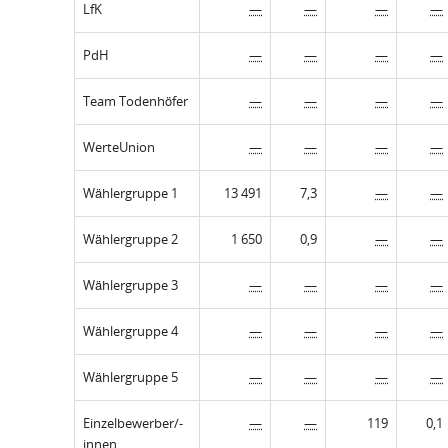
LfK
—
—
—
—
PdH
—
—
—
—
Team Todenhöfer
—
—
—
—
WerteUnion
—
—
—
—
Wählergruppe 1
13 491
7,3
—
—
Wählergruppe 2
1 650
0,9
—
—
Wählergruppe 3
—
—
—
—
Wählergruppe 4
—
—
—
—
Wählergruppe 5
—
—
—
—
Einzelbewerber/-
—
—
119
0,1
innen