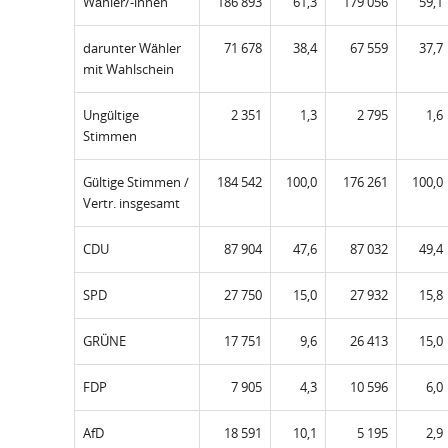
Wähler/-innen
186 893
61,3
179 056
59,1
darunter Wähler
71 678
38,4
67 559
37,7
mit Wahlschein
Ungültige
2 351
1,3
2 795
1,6
Stimmen
Gültige Stimmen /
184 542
100,0
176 261
100,0
Vertr. insgesamt
CDU
87 904
47,6
87 032
49,4
SPD
27 750
15,0
27 932
15,8
GRÜNE
17 751
9,6
26 413
15,0
FDP
7 905
4,3
10 596
6,0
AfD
18 591
10,1
5 195
2,9