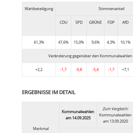
Wahlbeteiligung
Stimmenanteil
CDU
SPD
GRÜNE
FDP
AfD
61,3%
47,6%
15,0%
9,6%
4,3%
10,1%
Veränderung gegenüber den Kommunalwahlen 
+2,2
-1,7
-0,8
-5,4
-1,7
+7,1
ERGEBNISSE IM DETAIL
Zum Vergleich:
Kommunalwahlen
Kommunalwahlen
am 14.09.2025
am 13.09.2020
Merkmal