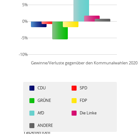
5%
0%
-5%
-10%
Gewinne/Verluste gegenüber den Kommunalwahlen 2020
CDU
SPD
GRÜNE
FDP
AfD
Die Linke
ANDERE
Tabellenteil