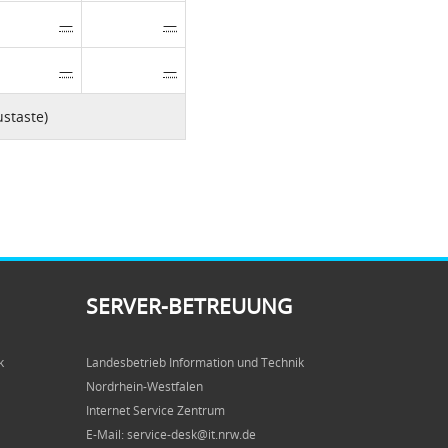
—
—
—
—
staste)
SERVER-BETREUUNG
k
Landesbetrieb Information und Technik
Nordrhein-Westfalen
Internet Service Zentrum
E-Mail: service-desk@it.nrw.de