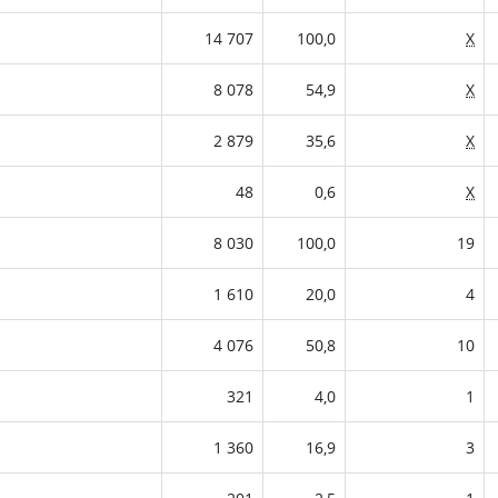
14 707
100,0
X
8 078
54,9
X
2 879
35,6
X
48
0,6
X
8 030
100,0
19
1 610
20,0
4
4 076
50,8
10
321
4,0
1
1 360
16,9
3