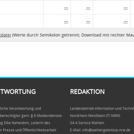
—
—
—
—
—
—
tdatei
(Werte durch Semikolon getrennt; Download mit rechter Mau
NTWORTUNG
REDAKTION
liche Verantwortung und
Landesbetrieb Information und Techni
berechtigter gem. § 6 Mediendienste-
Nordrhein-Westfalen (IT.NRW)
ag Elke Neheidom, Leiterin des
S4-4 Service Wahlen
ür Presse und Öffentlichkeitsarbeit
E-Mail: info@wahlergebnisse.nrw.de