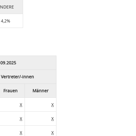
NDERE
4,2%
09.2025
Vertreter/-innen
Frauen
Männer
X
X
X
X
X
X