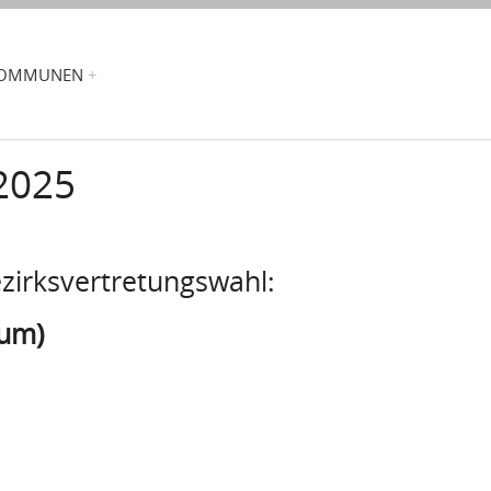
OMMUNEN
2025
ezirksvertretungswahl:
kum)