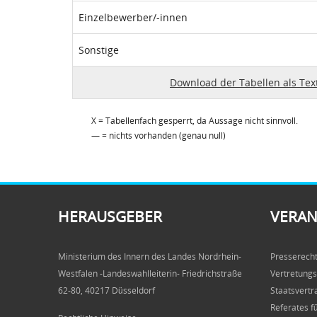
Einzelbewerber/-innen
Sonstige
Download der Tabellen als Tex
X = Tabellenfach gesperrt, da Aussage nicht sinnvoll.
— = nichts vorhanden (genau null)
HERAUSGEBER
VERA
Ministerium des Innern des Landes Nordrhein-
Presserecht
Westfalen -Landeswahlleiterin- Friedrichstraße
Vertretungs
62-80, 40217 Düsseldorf
Staatsvertr
Referates f