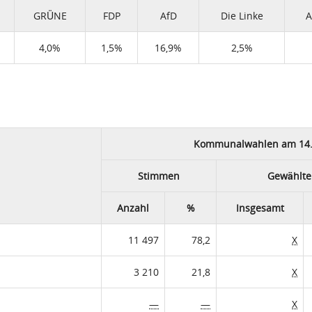
GRÜNE
FDP
AfD
Die Linke
A
4,0%
1,5%
16,9%
2,5%
Kommunalwahlen am 14.
Stimmen
Gewählte 
Anzahl
%
Insgesamt
11 497
78,2
X
3 210
21,8
X
—
—
X