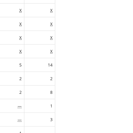
X
X
X
X
X
X
X
X
5
14
2
2
2
8
—
1
—
3