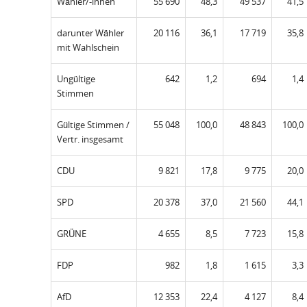
Wähler/-innen
55 690
48,3
49 537
41,5
darunter Wähler
20 116
36,1
17 719
35,8
mit Wahlschein
Ungültige
642
1,2
694
1,4
Stimmen
Gültige Stimmen /
55 048
100,0
48 843
100,0
Vertr. insgesamt
CDU
9 821
17,8
9 775
20,0
SPD
20 378
37,0
21 560
44,1
GRÜNE
4 655
8,5
7 723
15,8
FDP
982
1,8
1 615
3,3
AfD
12 353
22,4
4 127
8,4