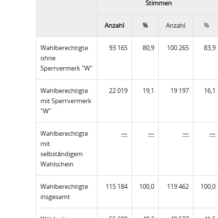
Stimmen
Anzahl
%
Anzahl
%
Wahlberechtigte
93 165
80,9
100 265
83,9
ohne
Sperrvermerk "W"
Wahlberechtigte
22 019
19,1
19 197
16,1
mit Sperrvermerk
"W"
Wahlberechtigte
—
—
—
—
mit
selbständigem
Wahlschein
Wahlberechtigte
115 184
100,0
119 462
100,0
insgesamt