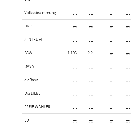
Volksabstimmung
—
—
—
—
DKP
—
—
—
—
ZENTRUM
—
—
—
—
BSW
1 195
2,2
—
—
DAVA
—
—
—
—
dieBasis
—
—
—
—
Die LIEBE
—
—
—
—
FREIE WÄHLER
—
—
—
—
LD
—
—
—
—