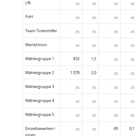
LfK
—
—
—
—
PdH
—
—
—
—
Team Todenhöfer
—
—
—
—
WerteUnion
—
—
—
—
Wählergruppe 1
832
1,5
—
—
Wählergruppe 2
1 078
2,0
—
—
Wählergruppe 3
—
—
—
—
Wählergruppe 4
—
—
—
—
Wählergruppe 5
—
—
—
—
Einzelbewerber/-
—
—
49
0,1
innen