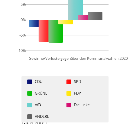
5%
0%
-5%
-10%
Gewinne/Verluste gegenüber den Kommunalwahlen 2020
CDU
SPD
GRÜNE
FDP
AfD
Die Linke
ANDERE
Tabellenteil