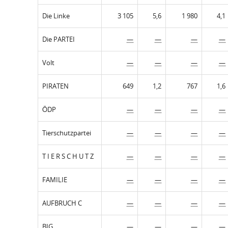
Die Linke
3 105
5,6
1 980
4,1
Die PARTEI
—
—
—
—
Volt
—
—
—
—
PIRATEN
649
1,2
767
1,6
ÖDP
—
—
—
—
Tierschutzpartei
—
—
—
—
T I E R S C H U T Z
—
—
—
—
FAMILIE
—
—
—
—
AUFBRUCH C
—
—
—
—
BIG
—
—
—
—