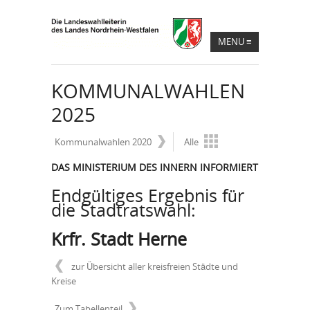
MENU
≡
KOMMUNALWAHLEN
2025
Kommunalwahlen 2020
Alle
DAS MINISTERIUM DES INNERN INFORMIERT
Endgültiges Ergebnis für
die Stadtratswahl:
Krfr. Stadt Herne
zur Übersicht aller kreisfreien Städte und
Kreise
Zum Tabellenteil