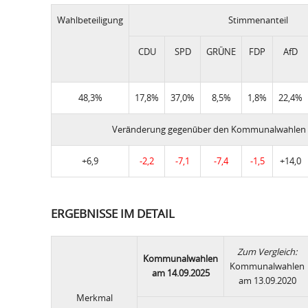
Wahlbeteiligung
Stimmenanteil
CDU
SPD
GRÜNE
FDP
AfD
48,3%
17,8%
37,0%
8,5%
1,8%
22,4%
Veränderung gegenüber den Kommunalwahlen 
+6,9
-2,2
-7,1
-7,4
-1,5
+14,0
ERGEBNISSE IM DETAIL
Zum Vergleich:
Kommunalwahlen
Kommunalwahlen
am 14.09.2025
am 13.09.2020
Merkmal