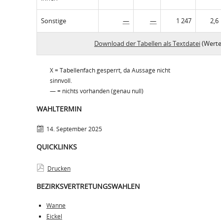
Sonstige
—
—
1 247
2,6
Download der Tabellen als Textdatei
(Werte
X = Tabellenfach gesperrt, da Aussage nicht
sinnvoll.
— = nichts vorhanden (genau null)
WAHLTERMIN
14. September 2025
QUICKLINKS
Drucken
BEZIRKSVERTRETUNGSWAHLEN
Wanne
Eickel