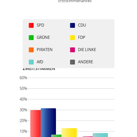
Erststimmenanteil
SPD
CDU
GRÜNE
FDP
PIRATEN
DIE LINKE
AfD
ANDERE
ZWEITSTIMMEN
60%
50%
40%
30%
20%
10%