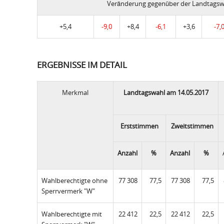
Veränderung gegenüber der Landtagsw
+5,4
-9,0
+8,4
-6,1
+3,6
-7,
ERGEBNISSE IM DETAIL
Merkmal
Landtagswahl am 14.05.2017
Erststimmen
Zweitstimmen
Anzahl
%
Anzahl
%
Wahlberechtigte ohne
77 308
77,5
77 308
77,5
Sperrvermerk "W"
Wahlberechtigte mit
22 412
22,5
22 412
22,5