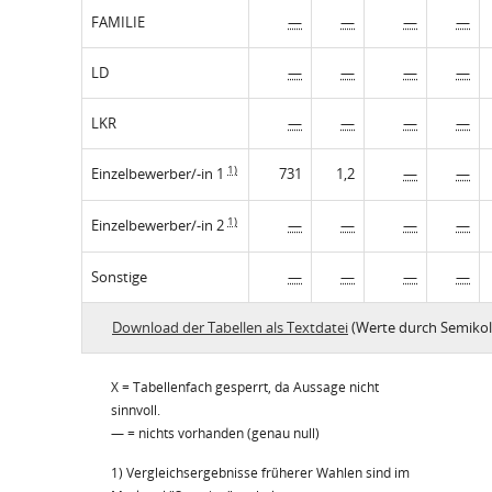
FAMILIE
—
—
—
—
LD
—
—
—
—
LKR
—
—
—
—
1)
Einzelbewerber/-in 1
731
1,2
—
—
1)
Einzelbewerber/-in 2
—
—
—
—
Sonstige
—
—
—
—
Download der Tabellen als Textdatei
(Werte durch Semikol
X = Tabellenfach gesperrt, da Aussage nicht
sinnvoll.
— = nichts vorhanden (genau null)
1) Vergleichsergebnisse früherer Wahlen sind im