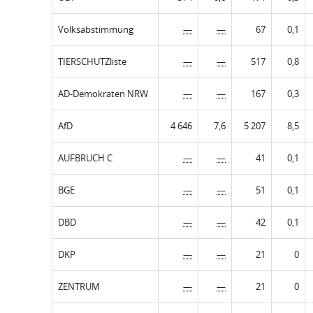
Volksabstimmung
—
—
67
0,1
TIERSCHUTZliste
—
—
517
0,8
AD-Demokraten NRW
—
—
167
0,3
AfD
4 646
7,6
5 207
8,5
AUFBRUCH C
—
—
41
0,1
BGE
—
—
51
0,1
DBD
—
—
42
0,1
DKP
—
—
21
0
ZENTRUM
—
—
21
0