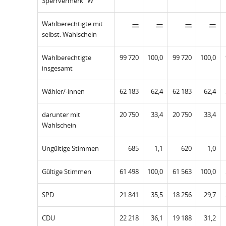
Sperrvermerk "W"
Wahlberechtigte mit
—
—
—
—
selbst. Wahlschein
Wahlberechtigte
99 720
100,0
99 720
100,0
insgesamt
Wähler/-innen
62 183
62,4
62 183
62,4
darunter mit
20 750
33,4
20 750
33,4
Wahlschein
Ungültige Stimmen
685
1,1
620
1,0
Gültige Stimmen
61 498
100,0
61 563
100,0
SPD
21 841
35,5
18 256
29,7
CDU
22 218
36,1
19 188
31,2