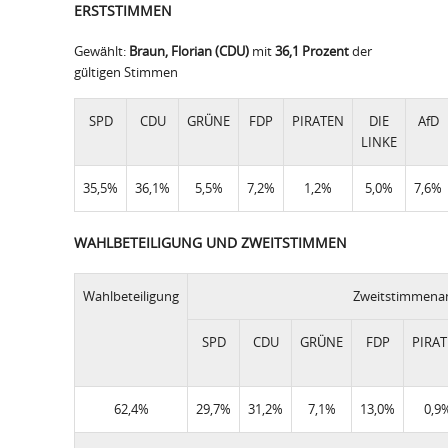
ERSTSTIMMEN
Gewählt:
Braun, Florian (CDU)
mit
36,1 Prozent
der
gültigen Stimmen
SPD
CDU
GRÜNE
FDP
PIRATEN
DIE
AfD
LINKE
35,5%
36,1%
5,5%
7,2%
1,2%
5,0%
7,6%
WAHLBETEILIGUNG UND ZWEITSTIMMEN
Wahlbeteiligung
Zweitstimmenan
SPD
CDU
GRÜNE
FDP
PIRA
62,4%
29,7%
31,2%
7,1%
13,0%
0,9