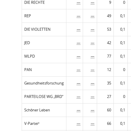
DIE RECHTE
—
—
9
0
REP
—
—
49
0,1
DIE VIOLETTEN
—
—
53
0,1
JED
—
—
42
0,1
MLPD
—
—
77
0,1
PAN
—
—
12
0
Gesundheitsforschung
—
—
35
0,1
PARTEILOSE WG „BRD“
—
—
27
0
Schöner Leben
—
—
60
0,1
V-Partei³
—
—
66
0,1