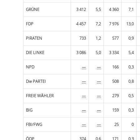
GRÜNE
3 412
5,5
4 360
7,1
FDP
4 457
7,2
7 976
13,0
PIRATEN
733
1,2
577
0,9
DIE LINKE
3 086
5,0
3 334
5,4
NPD
—
—
166
0,3
Die PARTEI
—
—
508
0,8
FREIE WÄHLER
—
—
279
0,5
BIG
—
—
159
0,3
FBI/FWG
—
—
25
0
ÖDP
374
0,6
171
0,3