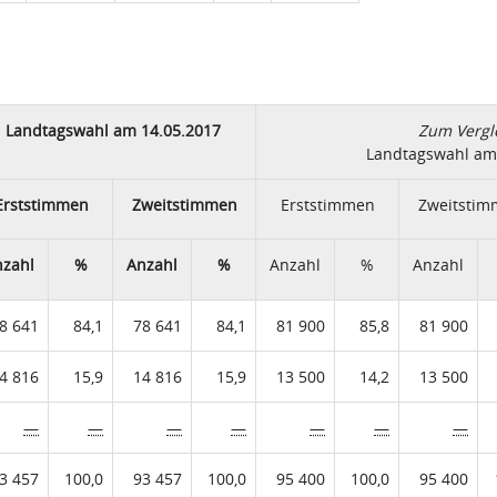
Landtagswahl am 14.05.2017
Zum Vergl
Landtagswahl am
Erststimmen
Zweitstimmen
Erststimmen
Zweitsti
nzahl
%
Anzahl
%
Anzahl
%
Anzahl
8 641
84,1
78 641
84,1
81 900
85,8
81 900
4 816
15,9
14 816
15,9
13 500
14,2
13 500
—
—
—
—
—
—
—
3 457
100,0
93 457
100,0
95 400
100,0
95 400