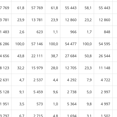
7 769
61,8
57 769
61,8
55 443
58,1
55 443
3 781
23,9
13 781
23,9
12 860
23,2
12 860
1 483
2,6
623
1,1
966
1,7
848
6 286
100,0
57 146
100,0
54 477
100,0
54 595
4 656
43,8
22 111
38,7
27 684
50,8
26 544
8 123
32,2
15 979
28,0
12 705
23,3
11 148
2 631
4,7
2 537
4,4
4 292
7,9
4 722
5 128
9,1
5 459
9,6
2 738
5,0
2 997
1 951
3,5
573
1,0
5 364
9,8
4 997
3 797
6,7
2 715
4,8
1 694
3,1
1 502