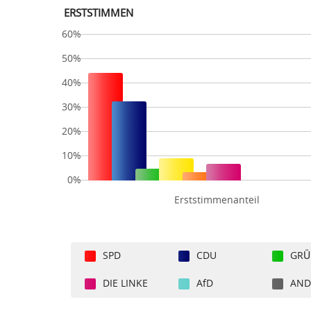
ERSTSTIMMEN
60%
50%
40%
30%
20%
10%
0%
Erststimmenanteil
SPD
CDU
GRÜ
DIE LINKE
AfD
AND