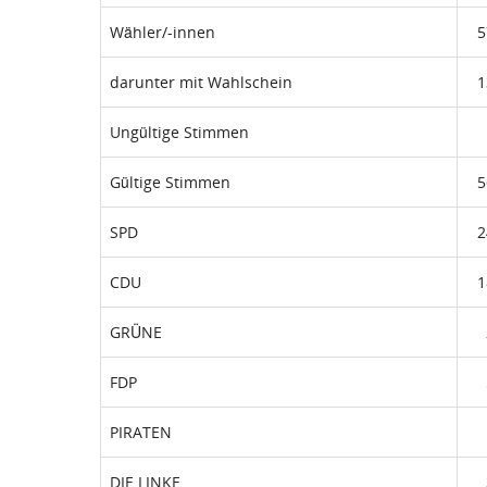
Wähler/-innen
5
darunter mit Wahlschein
1
Ungültige Stimmen
Gültige Stimmen
5
SPD
2
CDU
1
GRÜNE
FDP
PIRATEN
DIE LINKE