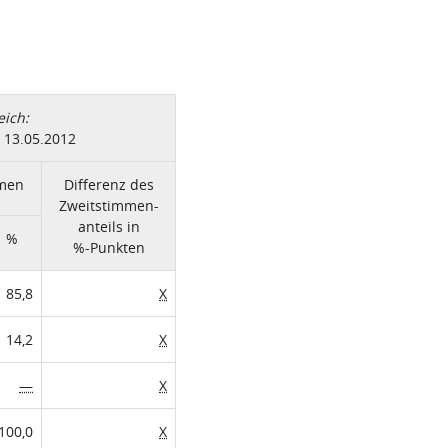
eich:
 13.05.2012
mmen
Differenz des
Zweitstimmen-
anteils in
%
%-Punkten
85,8
X
14,2
X
—
X
100,0
X