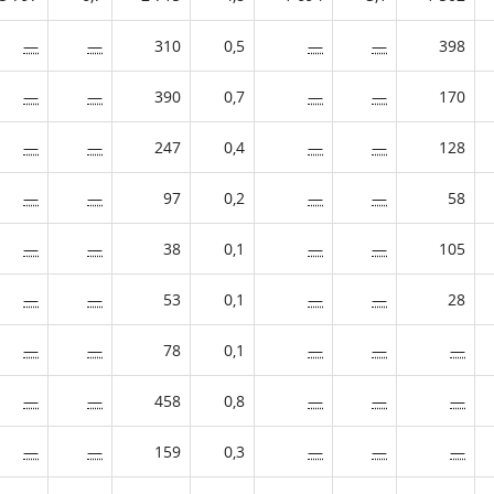
—
—
310
0,5
—
—
398
—
—
390
0,7
—
—
170
—
—
247
0,4
—
—
128
—
—
97
0,2
—
—
58
—
—
38
0,1
—
—
105
—
—
53
0,1
—
—
28
—
—
78
0,1
—
—
—
—
—
458
0,8
—
—
—
—
—
159
0,3
—
—
—