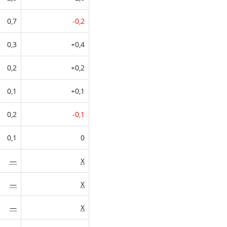
0,7
-0,2
0,3
+0,4
0,2
+0,2
0,1
+0,1
0,2
-0,1
0,1
0
—
X
—
X
—
X