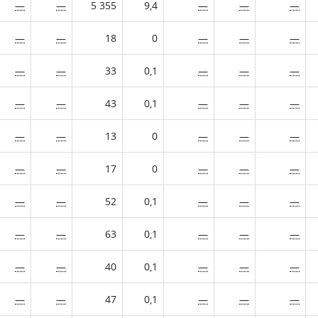
—
—
5 355
9,4
—
—
—
—
—
18
0
—
—
—
—
—
33
0,1
—
—
—
—
—
43
0,1
—
—
—
—
—
13
0
—
—
—
—
—
17
0
—
—
—
—
—
52
0,1
—
—
—
—
—
63
0,1
—
—
—
—
—
40
0,1
—
—
—
—
—
47
0,1
—
—
—