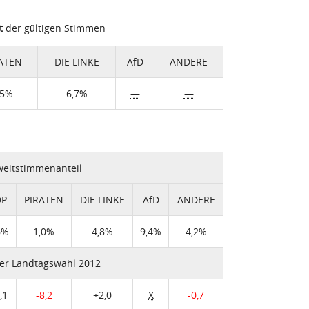
t
der gültigen Stimmen
ATEN
DIE LINKE
AfD
ANDERE
,5%
6,7%
—
—
weitstimmenanteil
DP
PIRATEN
DIE LINKE
AfD
ANDERE
6%
1,0%
4,8%
9,4%
4,2%
er Landtagswahl 2012
,1
-8,2
+2,0
X
-0,7