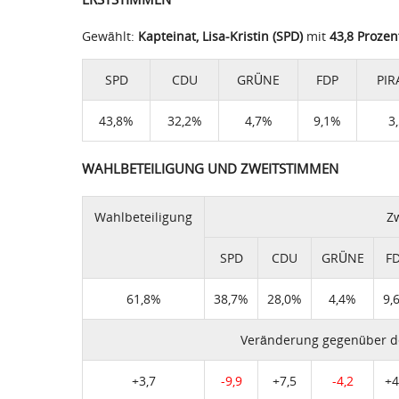
Gewählt:
Kapteinat, Lisa-Kristin (SPD)
mit
43,8 Prozen
SPD
CDU
GRÜNE
FDP
PIR
43,8%
32,2%
4,7%
9,1%
3
WAHLBETEILIGUNG UND ZWEITSTIMMEN
Wahlbeteiligung
Z
SPD
CDU
GRÜNE
F
61,8%
38,7%
28,0%
4,4%
9,
Veränderung gegenüber d
+3,7
-9,9
+7,5
-4,2
+4