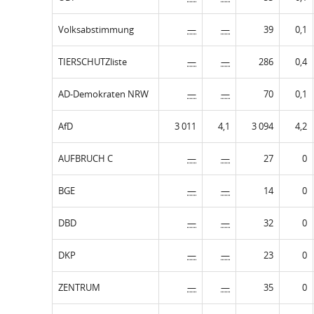
Volksabstimmung
—
—
39
0,1
TIERSCHUTZliste
—
—
286
0,4
AD-Demokraten NRW
—
—
70
0,1
AfD
3 011
4,1
3 094
4,2
AUFBRUCH C
—
—
27
0
BGE
—
—
14
0
DBD
—
—
32
0
DKP
—
—
23
0
ZENTRUM
—
—
35
0