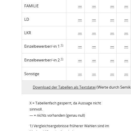
FAMILIE
—
—
—
—
LD
—
—
—
—
LKR
—
—
—
—
1)
Einzelbewerber/-in 1
—
—
—
—
1)
Einzelbewerber/-in 2
—
—
—
—
Sonstige
—
—
—
—
Download der Tabellen als Textdatei
(Werte durch Semik
X = Tabellenfach gesperrt, da Aussage nicht
sinnvoll.
— = nichts vorhanden (genau null)
1) Vergleichsergebnisse früherer Wahlen sind im