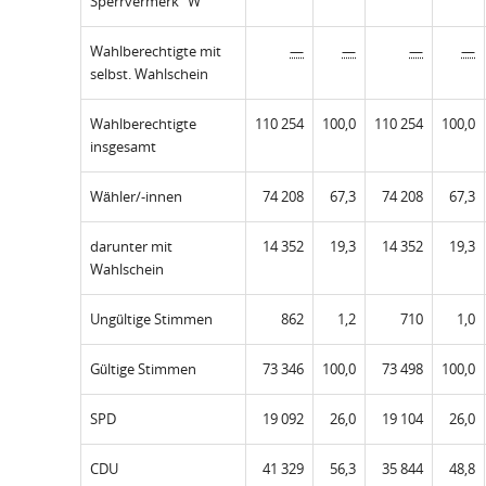
Sperrvermerk "W"
Wahlberechtigte mit
—
—
—
—
selbst. Wahlschein
Wahlberechtigte
110 254
100,0
110 254
100,0
insgesamt
Wähler/-innen
74 208
67,3
74 208
67,3
darunter mit
14 352
19,3
14 352
19,3
Wahlschein
Ungültige Stimmen
862
1,2
710
1,0
Gültige Stimmen
73 346
100,0
73 498
100,0
SPD
19 092
26,0
19 104
26,0
CDU
41 329
56,3
35 844
48,8