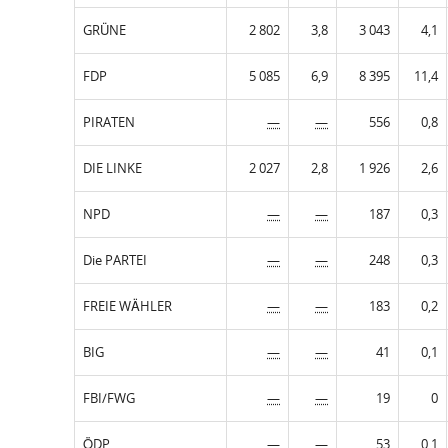
GRÜNE
2 802
3,8
3 043
4,1
FDP
5 085
6,9
8 395
11,4
PIRATEN
—
—
556
0,8
DIE LINKE
2 027
2,8
1 926
2,6
NPD
—
—
187
0,3
Die PARTEI
—
—
248
0,3
FREIE WÄHLER
—
—
183
0,2
BIG
—
—
41
0,1
FBI/FWG
—
—
19
0
ÖDP
—
—
53
0,1