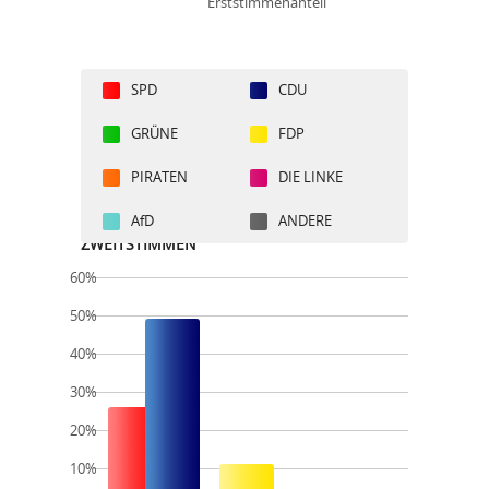
Erststimmenanteil
SPD
CDU
GRÜNE
FDP
PIRATEN
DIE LINKE
AfD
ANDERE
ZWEITSTIMMEN
60%
50%
40%
30%
20%
10%