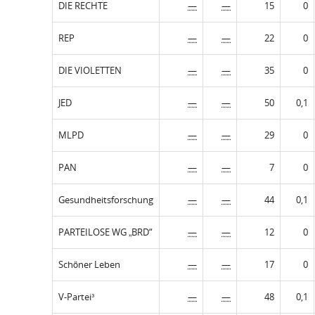
DIE RECHTE
—
—
15
0
REP
—
—
22
0
DIE VIOLETTEN
—
—
35
0
JED
—
—
50
0,1
MLPD
—
—
29
0
PAN
—
—
7
0
Gesundheitsforschung
—
—
44
0,1
PARTEILOSE WG „BRD“
—
—
12
0
Schöner Leben
—
—
17
0
V-Partei³
—
—
48
0,1