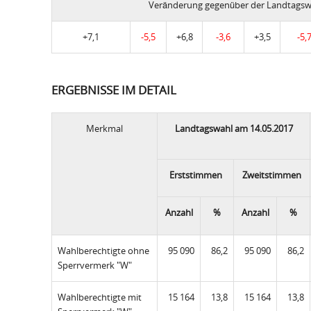
Veränderung gegenüber der Landtagsw
+7,1
-5,5
+6,8
-3,6
+3,5
-5,
ERGEBNISSE IM DETAIL
Merkmal
Landtagswahl am 14.05.2017
Erststimmen
Zweitstimmen
Anzahl
%
Anzahl
%
Wahlberechtigte ohne
95 090
86,2
95 090
86,2
Sperrvermerk "W"
Wahlberechtigte mit
15 164
13,8
15 164
13,8