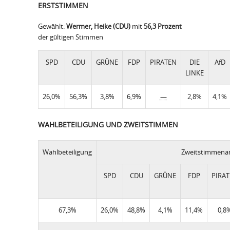
ERSTSTIMMEN
Gewählt:
Wermer, Heike (CDU)
mit
56,3 Prozent
der gültigen Stimmen
SPD
CDU
GRÜNE
FDP
PIRATEN
DIE
AfD
LINKE
26,0%
56,3%
3,8%
6,9%
—
2,8%
4,1%
WAHLBETEILIGUNG UND ZWEITSTIMMEN
Wahlbeteiligung
Zweitstimmenan
SPD
CDU
GRÜNE
FDP
PIRA
67,3%
26,0%
48,8%
4,1%
11,4%
0,8