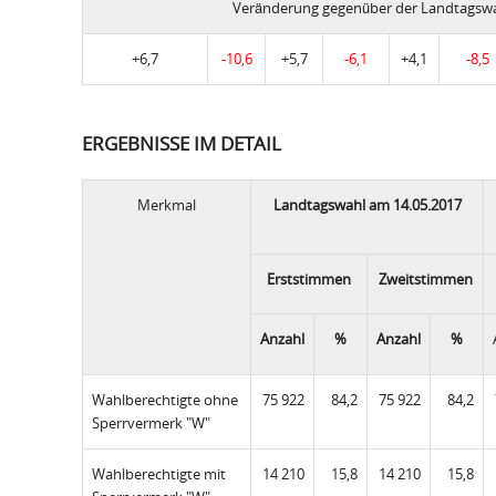
Veränderung gegenüber der Landtagswa
+6,7
-10,6
+5,7
-6,1
+4,1
-8,5
ERGEBNISSE IM DETAIL
Merkmal
Landtagswahl am 14.05.2017
Erststimmen
Zweitstimmen
Anzahl
%
Anzahl
%
Wahlberechtigte ohne
75 922
84,2
75 922
84,2
Sperrvermerk "W"
Wahlberechtigte mit
14 210
15,8
14 210
15,8