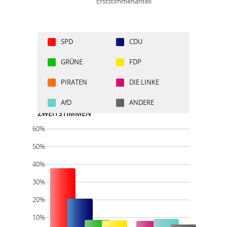
Erststimmenanteil
SPD
CDU
GRÜNE
FDP
PIRATEN
DIE LINKE
AfD
ANDERE
ZWEITSTIMMEN
60%
50%
40%
30%
20%
10%