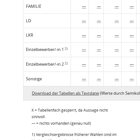
FAMILIE
—
—
—
—
LD
—
—
—
—
LKR
—
—
—
—
1)
Einzelbewerber/-in 1
—
—
—
—
1)
Einzelbewerber/-in 2
—
—
—
—
Sonstige
—
—
—
—
Download der Tabellen als Textdatei
(Werte durch Semikol
X = Tabellenfach gesperrt, da Aussage nicht
sinnvoll.
— = nichts vorhanden (genau null)
1) Vergleichsergebnisse früherer Wahlen sind im