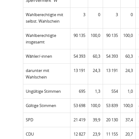
Sperrvermerk "W"
Wahlberechtigte mit
3
0
3
0
selbst. Wahlschein
Wahlberechtigte
90 135
100,0
90 135
100,0
insgesamt
Wähler/-innen
54 393
60,3
54 393
60,3
darunter mit
13 191
24,3
13 191
24,3
Wahlschein
Ungültige Stimmen
695
1,3
554
1,0
Gültige Stimmen
53 698
100,0
53 839
100,0
SPD
21 419
39,9
20 130
37,4
CDU
12 827
23,9
11 155
20,7