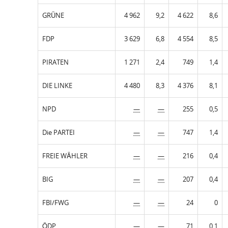
GRÜNE
4 962
9,2
4 622
8,6
FDP
3 629
6,8
4 554
8,5
PIRATEN
1 271
2,4
749
1,4
DIE LINKE
4 480
8,3
4 376
8,1
NPD
—
—
255
0,5
Die PARTEI
—
—
747
1,4
FREIE WÄHLER
—
—
216
0,4
BIG
—
—
207
0,4
FBI/FWG
—
—
24
0
ÖDP
—
—
71
0,1