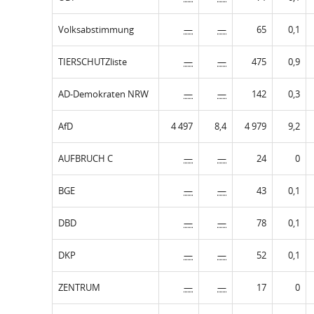
Volksabstimmung
—
—
65
0,1
TIERSCHUTZliste
—
—
475
0,9
AD-Demokraten NRW
—
—
142
0,3
AfD
4 497
8,4
4 979
9,2
AUFBRUCH C
—
—
24
0
BGE
—
—
43
0,1
DBD
—
—
78
0,1
DKP
—
—
52
0,1
ZENTRUM
—
—
17
0