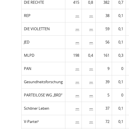
DIE RECHTE
415
0,8
382
0,7
REP
—
—
38
0,1
DIE VIOLETTEN
—
—
59
0,1
JED
—
—
56
0,1
MLPD
198
0,4
161
0,3
PAN
—
—
9
0
Gesundheitsforschung
—
—
39
0,1
PARTEILOSE WG „BRD“
—
—
5
0
Schöner Leben
—
—
37
0,1
V-Partei³
—
—
72
0,1