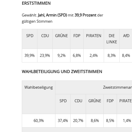
ERSTSTIMMEN
Gewählt:
Jahl, Armin (SPD)
mit
39,9 Prozent
der
gültigen Stimmen
SPD
CDU
GRÜNE
FDP
PIRATEN
DIE
AfD
LINKE
39,9%
23,9%
9,2%
6,8%
2,4%
8,3%
8,4%
WAHLBETEILIGUNG UND ZWEITSTIMMEN
Wahlbeteiligung
Zweitstimmenant
SPD
CDU
GRÜNE
FDP
PIRAT
60,3%
37,4%
20,7%
8,6%
8,5%
1,4%