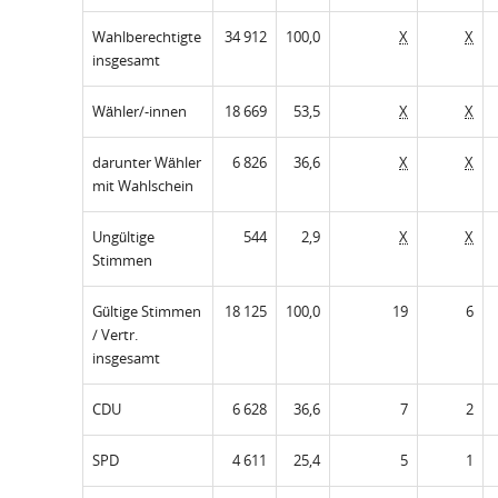
Wahlberechtigte
34 912
100,0
X
X
insgesamt
Wähler/-innen
18 669
53,5
X
X
darunter Wähler
6 826
36,6
X
X
mit Wahlschein
Ungültige
544
2,9
X
X
Stimmen
Gültige Stimmen
18 125
100,0
19
6
/ Vertr.
insgesamt
CDU
6 628
36,6
7
2
SPD
4 611
25,4
5
1