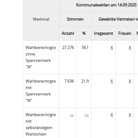
Kommunalwahlen am 14.09.2025
Merkmal
Stimmen
Gewählte Vertreter/-
Anzahl
%
Insgesamt
Frauen
Wahlberechtigte
27 276
78,1
X
X
ohne
Sperrvermerk
"W"
Wahlberechtigte
7 636
21,9
X
X
mit
Sperrvermerk
"W"
Wahlberechtigte
—
—
X
X
mit
selbständigem
Wahlschein