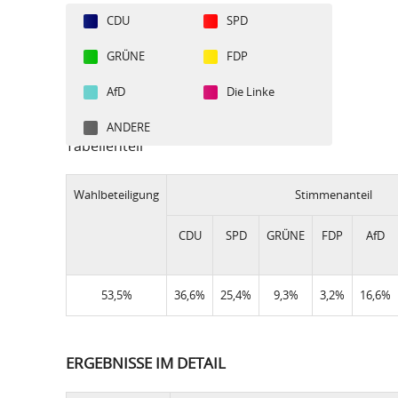
CDU
SPD
GRÜNE
FDP
AfD
Die Linke
ANDERE
Tabellenteil
Wahlbeteiligung
Stimmenanteil
CDU
SPD
GRÜNE
FDP
AfD
53,5%
36,6%
25,4%
9,3%
3,2%
16,6%
ERGEBNISSE IM DETAIL