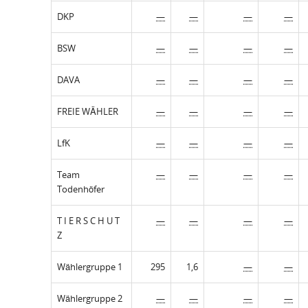
DKP
—
—
—
—
BSW
—
—
—
—
DAVA
—
—
—
—
FREIE WÄHLER
—
—
—
—
LfK
—
—
—
—
Team
—
—
—
—
Todenhöfer
T I E R S C H U T
—
—
—
—
Z
Wählergruppe 1
295
1,6
—
—
Wählergruppe 2
—
—
—
—