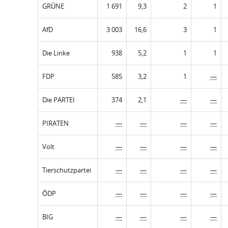
GRÜNE
1 691
9,3
2
1
AfD
3 003
16,6
3
1
Die Linke
938
5,2
1
1
FDP
585
3,2
1
—
Die PARTEI
374
2,1
—
—
PIRATEN
—
—
—
—
Volt
—
—
—
—
Tierschutzpartei
—
—
—
—
ÖDP
—
—
—
—
BIG
—
—
—
—