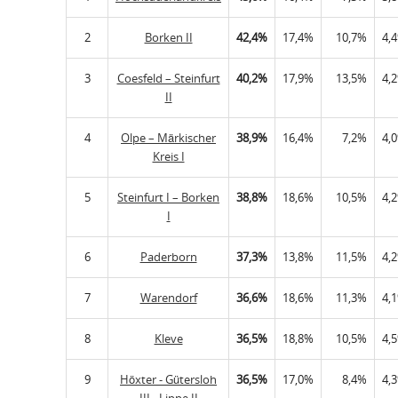
2
Borken II
42,4%
17,4%
10,7%
4,
3
Coesfeld – Steinfurt
40,2%
17,9%
13,5%
4,
II
4
Olpe – Märkischer
38,9%
16,4%
7,2%
4,
Kreis I
5
Steinfurt I – Borken
38,8%
18,6%
10,5%
4,
I
6
Paderborn
37,3%
13,8%
11,5%
4,
7
Warendorf
36,6%
18,6%
11,3%
4,
8
Kleve
36,5%
18,8%
10,5%
4,
9
Höxter - Gütersloh
36,5%
17,0%
8,4%
4,
III - Lippe II