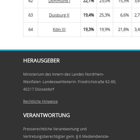
62
Dortmund I
22,1%
23,0%
15,3%
3,
63
Duisburg II
19,4%
25,3%
6,6%
2,
64
Köln III
19,3%
19,9%
21,8%
3,
HERAUSGEBER
Ministerium des Innern des Landes Nordrhein-
Westfalen -Landeswahlleiterin- Friedrichstraße 62-80,
40217 Düsseldorf
Rechtliche Hinweise
VERANTWORTUNG
Presserechtliche Verantwortung und
Vertretungsberechtigter gem. § 6 Mediendienste-