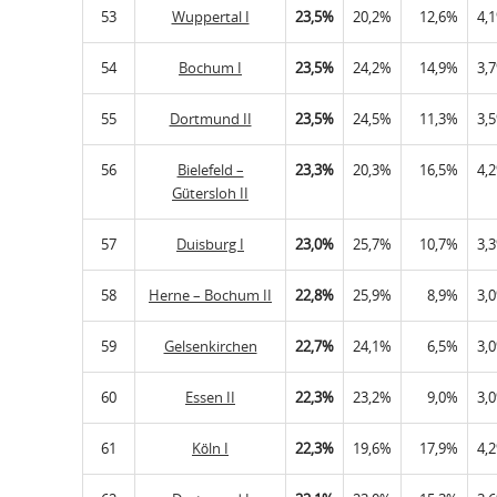
53
Wuppertal I
23,5%
20,2%
12,6%
4,
54
Bochum I
23,5%
24,2%
14,9%
3,
55
Dortmund II
23,5%
24,5%
11,3%
3,
56
Bielefeld –
23,3%
20,3%
16,5%
4,
Gütersloh II
57
Duisburg I
23,0%
25,7%
10,7%
3,
58
Herne – Bochum II
22,8%
25,9%
8,9%
3,
59
Gelsenkirchen
22,7%
24,1%
6,5%
3,
60
Essen II
22,3%
23,2%
9,0%
3,
61
Köln I
22,3%
19,6%
17,9%
4,