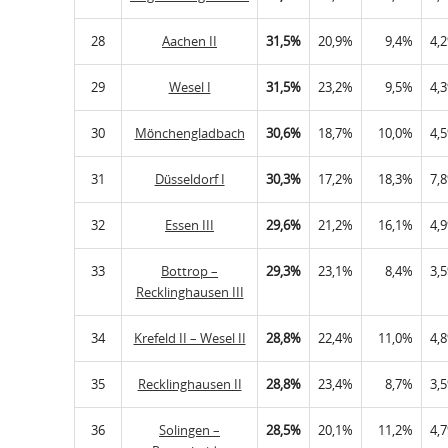
28
Aachen II
31,5%
20,9%
9,4%
4,
29
Wesel I
31,5%
23,2%
9,5%
4,
30
Mönchengladbach
30,6%
18,7%
10,0%
4,
31
Düsseldorf I
30,3%
17,2%
18,3%
7,
32
Essen III
29,6%
21,2%
16,1%
4,
33
Bottrop –
29,3%
23,1%
8,4%
3,
Recklinghausen III
34
Krefeld II – Wesel II
28,8%
22,4%
11,0%
4,
35
Recklinghausen II
28,8%
23,4%
8,7%
3,
36
Solingen –
28,5%
20,1%
11,2%
4,