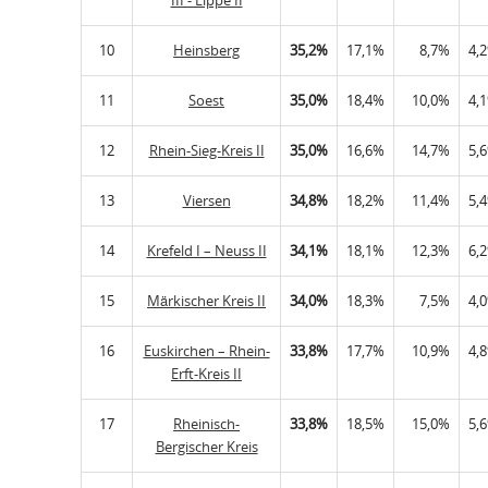
10
Heinsberg
35,2%
17,1%
8,7%
4,
11
Soest
35,0%
18,4%
10,0%
4,
12
Rhein-Sieg-Kreis II
35,0%
16,6%
14,7%
5,
13
Viersen
34,8%
18,2%
11,4%
5,
14
Krefeld I – Neuss II
34,1%
18,1%
12,3%
6,
15
Märkischer Kreis II
34,0%
18,3%
7,5%
4,
16
Euskirchen – Rhein-
33,8%
17,7%
10,9%
4,
Erft-Kreis II
17
Rheinisch-
33,8%
18,5%
15,0%
5,
Bergischer Kreis