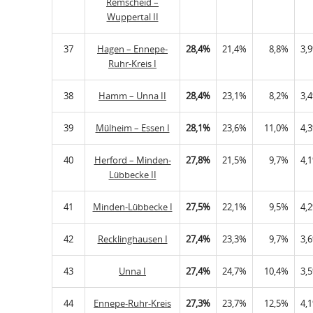
Remscheid –
Wuppertal II
37
Hagen – Ennepe-
28,4%
21,4%
8,8%
3,
Ruhr-Kreis I
38
Hamm – Unna II
28,4%
23,1%
8,2%
3,
39
Mülheim – Essen I
28,1%
23,6%
11,0%
4,
40
Herford – Minden-
27,8%
21,5%
9,7%
4,
Lübbecke II
41
Minden-Lübbecke I
27,5%
22,1%
9,5%
4,
42
Recklinghausen I
27,4%
23,3%
9,7%
3,
43
Unna I
27,4%
24,7%
10,4%
3,
44
Ennepe-Ruhr-Kreis
27,3%
23,7%
12,5%
4,