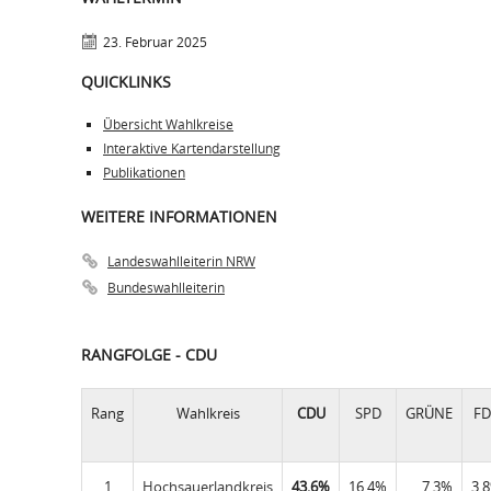
23. Februar 2025
QUICKLINKS
Übersicht Wahlkreise
Interaktive Kartendarstellung
Publikationen
WEITERE INFORMATIONEN
Landeswahlleiterin NRW
Bundeswahlleiterin
RANGFOLGE - CDU
Rang
Wahlkreis
CDU
SPD
GRÜNE
FD
1
Hochsauerlandkreis
43,6%
16,4%
7,3%
3,