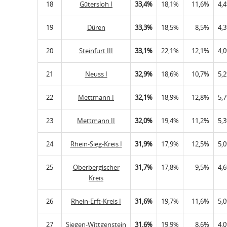
18
Gütersloh I
33,4%
18,1%
11,6%
4,
19
Düren
33,3%
18,5%
8,5%
4,
20
Steinfurt III
33,1%
22,1%
12,1%
4,
21
Neuss I
32,9%
18,6%
10,7%
5,
22
Mettmann I
32,1%
18,9%
12,8%
5,
23
Mettmann II
32,0%
19,4%
11,2%
5,
24
Rhein-Sieg-Kreis I
31,9%
17,9%
12,5%
5,
25
Oberbergischer
31,7%
17,8%
9,5%
4,
Kreis
26
Rhein-Erft-Kreis I
31,6%
19,7%
11,6%
5,
27
Siegen-Wittgenstein
31,6%
19,9%
8,6%
4,