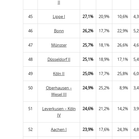
II
45
Lippe I
27,1%
20,9%
10,6%
4,
46
Bonn
26,2%
17,7%
22,9%
5,
47
Münster
25,7%
18,1%
26,6%
4,
48
Düsseldorf II
25,1%
18,9%
17,1%
5,
49
Köln II
25,0%
17,7%
25,8%
6,
50
Oberhausen –
24,9%
25,2%
8,9%
3,
Wesel III
51
Leverkusen – Köln
24,6%
21,2%
14,2%
3,
IV
52
Aachen I
23,9%
17,6%
24,3%
4,